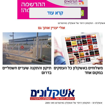
קרא עוד
אשקלונים - המקומון היומי של אשקלון באינטרנט
תגים:
טקסטיל
,
חדר שינה
,
שינה
אולי יעניין אותך גם
תכנון נכון של חדר השינה משפיע באופן ישיר על איכות
המנוחה, על רמות האנרגיה בבוקר ועל התחושה הכללית
בבית. בשנים האחרונות גוברת ההבנה שחדר השינה אינו רק
מקום שבו שמים את הראש בסוף היום, אלא מתחם שאמור
לספק שקט מנטלי ופיזי.
משלוחים באשקלון כל העסקים
תיקון והתקנה שערים חשמליים
עיצוב של חדר שינה מזמין ונעים אינו מצריך שיפוץ מאסיבי
במקום אחד
בדרום
או עומס של פריטים דקורטיביים. ברוב המקרים, הסוד טמון
בדיוק של מספר אלמנטים בסיסיים: החל מבחירת החומרים
שבאים במגע עם העור, דרך וויסות האור ועד לאורח החיים
בתוך החלל.
אשקלונים - המקומון היומי של אשקלון באינטרנט מאז 2005