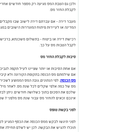
ולכן גם הטבת המס מגיעה רק מספר חודשים אחרי שה
לקבלת החזר מס.
מעבר דירה – אם עברתם דירה לישוב שבו מקבלים 
המדינה או לעיירות פיתוח המוגדרות הישובים במג
רכישת דירה או ביטוח – בתשלום משכנתא, ברכישת
לקבל הטבות מס על כך.
סיבות לקבלת החזר מס
אם אחת הסיבות או יותר שציינו לעיל תקפה לגביכם
אם שילמתם מס הכנסה בתקופת הקורונה ולא קיבל
מס הכנסה
. לפי הנתונים, גובה המס הממוצע לשכ
מס של כמה אלפי שקלים לכל שנת מס. לאחר מילוי
אינכם זכאים להחזר מס עבור שנת מס מלפני 7 שנים או יותר.
לפני בקשת טופס
לפני תיגשו לבקש ממס הכנסה את הכסף המגיע לכם
תוכלו להגיש את הבקשה. לכן יש לשלם תחילה את 