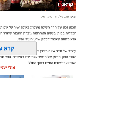
תגים:
טקסטיל
,
חדר שינה
,
שינה
תכנון נכון של חדר השינה משפיע באופן ישיר על איכות
הכללית בבית. בשנים האחרונות גוברת ההבנה שחדר השי
אלא מתחם שאמור לספק שקט מנטלי ופיזי.
קרא ע
עיצוב של חדר שינה מזמין ונעים אינו מצריך שיפוץ מאסי
הסוד טמון בדיוק של מספר אלמנטים בסיסיים: החל מבח
האור ועד לאורח החיים בתוך החלל.
אולי יעני
משלוחים באשקלון כל
תיקון והתקנ
העסקים במקום אחד
חשמליים בד