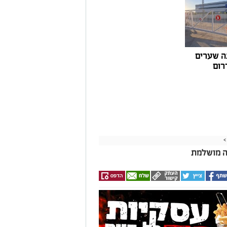
ה שערים
רום
>