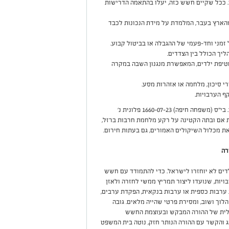
ככל שקיים חשש כזה, יעלו בהתאמה הדרישות
ארץ בעבר, המלמדת על מידת הנכונות לכבד
 זמני וחד-פעמי של ההגבלה או בביטול קבוע.
ך הכולל בין הצדדים.
יפת ילדים, המאפשרת מנגנון השבה במקרה
ורי סיכון, מלחמה או אזהרות מסע.
ף הערבויות.
הפסיקה העדכנית מוסיפה גם את ההקשר הביטחוני. בי"ס (משפחה חיפה) 1660-07-23 פלונית נ'
 דחוף ליציאת אם ובתה הקטינה על רקע מלחמת חרבות ברזל,
ת מכלול השיקולים האמורים, גם בעתות חירום.
רה
ים לא יוחזרו לישראל. כדי להתמודד עם חשש
ויות, שנועדו ליצור תמריץ ממשי לחזרה ולאזן
ת ערבות כספית או ערבות בנקאית, הפקדת ערבים,
לוך ושוב, ומסירת פרטי שהייה מלאים. גובה
כלית של ההורה המבקש ובעוצמת החשש
 והקשר עם ההורה הנותר חזק, נוטה בית המשפט