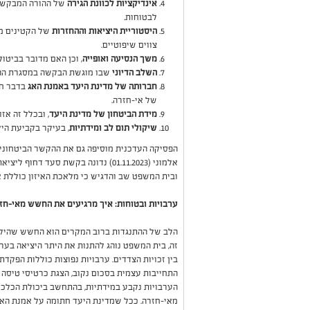
אינדיקציות לכוונת הגירה
של ההורה המבקש. 
לבטוחות.
היסטוריית היציאות וההחזרות
של הקטינים מה
צווים שיפוטיים.
משך הנסיעה ואופייה
, וכן האם מדובר בביטול
השלב הדיוני
שבו מוגשת הבקשה במסגרת ההלי
חברותה של מדינת היעד באמנת האג
בדבר חט
של אי-חזרה.
מידת הביטחון של מדינת היעד
, ובכלל זה אז
שיקולי תום לב ומידתיות
, בעיקר בקביעת היק
אלמוני (01.11.2023) נדונה בקשת סעד
ובית המשפט שב והדגיש כי מלאכת האיזון כוללת א
ערבויות ובטוחות: איך מרגיעים את החשש מאי-חז
הלב של ההתנגדות ברוב המקרים הוא החשש שהילד
זה, בית המשפט נוהג להתנות את היתר היציאה בערב
בין זכויות הצדדים. ערבויות נפוצות כוללות הפקד
התחייבות עצמית בסכום נקוב, הצגת כרטיסי טיסה ה
הערבויות נקבע במידתיות, בהתחשב ביכולת הכל
מאי-חזרה. ככל שמדינת היעד חתומה על אמנת האג