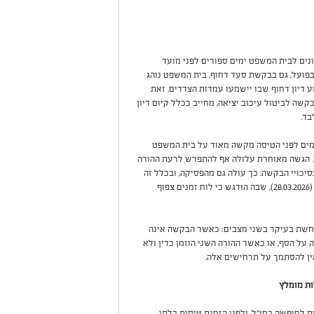
ונים לבית המשפט ימים ספורים לפני מועד
פועל, גם בבקשת סעד דחוף, בית המשפט נוהג
 דיון דחוף שבו יישמעו עמדות הצדדים. זאת
קשה לביטול עיכוב יציאה, מחייב ככלל קיום דיון
בד.
ים לפני הטיסה מקשה מאוד על בית המשפט
מן. הגשה מאוחרת עלולה אף להתפרש לרעת ההורה
יכויי הבקשה. כך עולה גם מהפסיקה, ובכלל זה
תמ"ש (משפחה ירושלים) 28930-03-25 ל. ל נ' מ.ד.ב (28.03.2026), שבה הודגש כי לוח זמנים צפוף
רחשת בעיקר בשני מצבים: כאשר הבקשה אינה
על הסף, או כאשר ההורה השני הוזמן כדין ולא
ין להסתמך על תרחישים אלה.
ות מומלץ
לחופשה בחו"ל, ולפני הזמנת טיסות בלתי