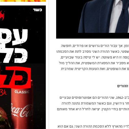
ן. אך עבור הורים גרושים או פרודים, חופשה
שפטי, כאשר ההורה השני מסרב לתת את הסכמתו
ה זו היא פשוטה: יש לי טיסה בעוד שבועיים,
א מסביר את המסגרת המשפטית, את ההליך מול
ם את השופטים, ואת הטעות הקריטית שמרבית
 ההורים
על פי חוק הכשרות המשפטית והאפוטרופסות, תשכ"ב-1962, שני ההורים הם אפוטרופוסים טבעיים
חר גירושין, וגם כאשר המשמורת נתונה להורה
יים בחיי הקטין. יציאה לחו"ל היא אחד מאותם
דיו מהארץ ללא הסכמת ההורה השני, גם אם הוא