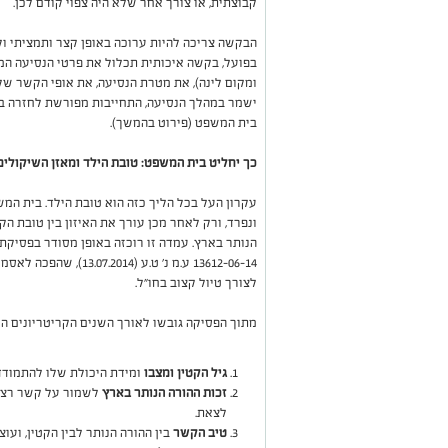
קבוצתית, או צורך אחר שלא היה צפוי קודם לכן.
הבקשה צריכה להיות ערוכה באופן קצר ותמציתי ו
בפועל, בקשה איכותית תכלול את פרטי הנסיעה המל
ומקום לינה), את מטרת הנסיעה, את אופי הקשר של
ישמר במהלך הנסיעה, התחייבות מפורשת לחזרה במ
בית המשפט (פירוט בהמשך).
כך יחליט בית המשפט: טובת הילד ומאזן השיקולים
עקרון העל בכל הליך כזה הוא טובת הילד. בית המ
ונפרד, ורק לאחר מכן עורך את האיזון בין טובת הקט
הנותר בארץ. עמדה זו רוכזה באופן מסודר בפסיקת
13612-06-14 ע.מ נ' ט.ע 
לצורך טיול קצוב בחו"ל.
מתוך הפסיקה גובשו לאורך השנים הקריטריונים ה
גיל הקטין ומצבו
ומידת היכולת שלו להתמודד
זכות ההורה הנותר בארץ
לשמור על קשר רציף
לצאת.
טיב הקשר
בין ההורה הנותר לבין הקטין, ועו