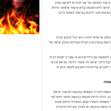
אישור הסכמה של שני ההורים ליציאת קטין,
יציאה ללא הסכמה ובלא אישור שיפוטי עלולה
נובעות מכך, לרבות במישור האמנה בדבר
ו, או שלא יוחזרו, הוא יכול לבקש מבית
נרשם במערכות ביקורת הגבולות ומונע יציאה של
 לחופשה עם הילדים הוא זה שצריך לפנות לבית
ל היתר יציאה חד-פעמי. כלומר, גם אם אין צו
ר למגרש של ההורה המבקש לצאת, והוא זה
שפחה
המשפט לענייני משפחה בבקשה לאישור יציאת
ון, יכולה להיות מוגשת כבקשה לסעד דחוף לפי
תקנה 12(א)(2) לתקנות להסדר התדיינויות בסכסוכי משפחה, תשע"ו-2016. המסלול הדחוף פתוח
ה להתקיים בתוך 30 ימים ממועד הגשת הבקשה, או לצורך פעילות חינוכית