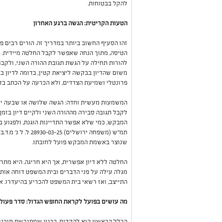
להקל בבטוחות.
הטעות הקריטית: הגשה ברגע האחרון
זהו הסעיף החשוב ביותר במדריך זה. הורים רבים פ
הטיסה, מתוך הנחה שאפשר לקבל החלטה מיידית. ב
להורות תחילה על הגשת תגובת ההורה השני, ולקבוע
משום שהדיון בבקשה ליציאת קטין, בדומה לדיון בב
פרונטלי ושמיעת הצדדים, ולא הכרעה על הכתב בל
המשמעות מעשית וחדה: הגשה שלושה או שבעה ימ
לקבל תגובה סבירה מההורה השני ולקיים דיון בז
המבקש, כמי שלא אפשר התדיינות הוגנת, ולפגוע בס
שנוצר באשמת המבקש פועל לחובתו.
החלטה ללא דיון אפשרית, אך היא חריגה. היא מת
מגלה עילה על פני הדברים ובית המשפט דוחה אותה 
התייצב, ואז רשאי בית המשפט להכריע בהיעדרו. א
מה עושים בפועל לקראת החופש הגדול: סדר פעול
הכלל הראשון הוא להקדים. ברגע שמתגבשת תוכנית 