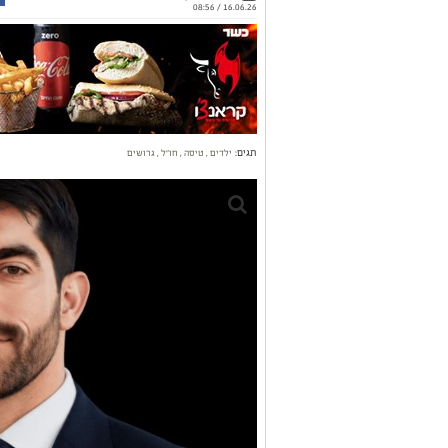
16.06.26 / 08:56
תגים:
ילדים
,
טיסה
,
חו"ל
,
גרושים