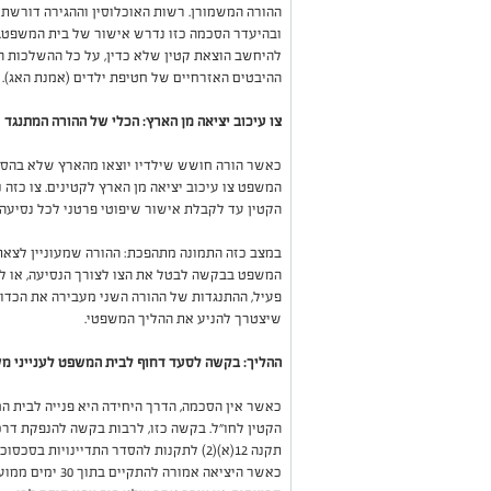
ההורה המשמורן. רשות האוכלוסין וההגירה דורשת 
ובהיעדר הסכמה כזו נדרש אישור של בית המשפט. 
להיחשב הוצאת קטין שלא כדין, על כל ההשלכות ה
ההיבטים האזרחיים של חטיפת ילדים (אמנת האג).
צו עיכוב יציאה מן הארץ: הכלי של ההורה המתנגד
כאשר הורה חושש שילדיו יוצאו מהארץ שלא בהסכמת
המשפט צו עיכוב יציאה מן הארץ לקטינים. צו כזה 
הקטין עד לקבלת אישור שיפוטי פרטני לכל נסיעה.
במצב כזה התמונה מתהפכת: ההורה שמעוניין לצאת
המשפט בבקשה לבטל את הצו לצורך הנסיעה, או לקב
פעיל, ההתנגדות של ההורה השני מעבירה את הכדו
שיצטרך להניע את ההליך המשפטי.
ההליך: בקשה לסעד דחוף לבית המשפט לענייני מ
כאשר אין הסכמה, הדרך היחידה היא פנייה לבית 
הקטין לחו"ל. בקשה כזו, לרבות בקשה להנפקת דרכ
כאשר היציאה אמור