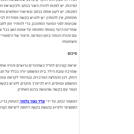
הפיכות, יש לפנות להורה השני בכתב ולבקש את ה
הסכמה, יש לעגן אותה בכתב ובאישור המתאים מול 
מתחמק, אין להמתין. יש להגיש בקשה מסודרת לב
שבועות לפני המועד המתוכנן, כדי להותיר זמן לתג
שמדינת היעד בטוחה וחתומה על אמנת האג ככל ש
עם ההורה הנותר בזמן הנסיעה. תיעוד של היסטוריי
משמעותי.
סיכום
יציאת קטינים לחו"ל כשההורים גרושים והורה אחד 
שמרכזו טובת הילד. בית המשפט יורה ככלל על תגוב
דוחק. לכן ההמלצה המרכזית, ובמיוחד לקראת עומס
המשפט עמוסים, היא להיערך מוקדם, להגיש בקשה מ
הגמר עם בקשה שהוגשה ברגע האחרון.
המאמר נכתב על ידי
עו"ד נאור גלמור
, העוסק בדינ
הספציפי ולסיוע בהגשת בקשה דחופה ליציאת קטין 