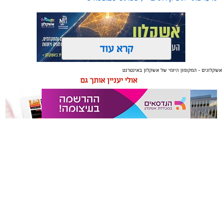
קרא עוד
אשקלונים - המקומון היומי של אשקלון באינטרנט
תגים:
טקסטיל
,
חדר שינה
,
שינה
אולי יעניין אותך גם
תכנון נכון של חדר השינה משפיע באופן ישיר על איכות
המנוחה, על רמות האנרגיה בבוקר ועל התחושה הכללית
בבית. בשנים האחרונות גוברת ההבנה שחדר השינה אינו רק
מקום שבו שמים את הראש בסוף היום, אלא מתחם שאמור
לספק שקט מנטלי ופיזי.
תיקון והתקנה שערים חשמליים
משלוחים באשקלון כל העסקים
עיצוב של חדר שינה מזמין ונעים אינו מצריך שיפוץ מאסיבי
בדרום
במקום אחד
או עומס של פריטים דקורטיביים. ברוב המקרים, הסוד טמון
בדיוק של מספר אלמנטים בסיסיים: החל מבחירת החומרים
שבאים במגע עם העור, דרך וויסות האור ועד לאורח החיים