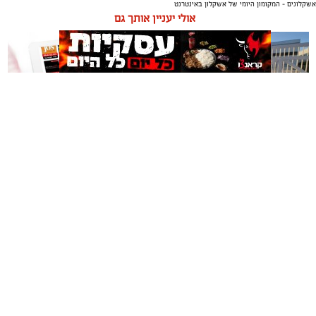
אשקלונים - המקומון היומי של אשקלון באינטרנט
תגים:
טקסטיל
,
חדר שינה
,
שינה
אולי יעניין אותך גם
תכנון נכון של חדר השינה משפיע באופן ישיר על איכות
המנוחה, על רמות האנרגיה בבוקר ועל התחושה הכללית
בבית. בשנים האחרונות גוברת ההבנה שחדר השינה אינו רק
מקום שבו שמים את הראש בסוף היום, אלא מתחם שאמור
לספק שקט מנטלי ופיזי.
תיקון והתקנה שערים חשמליים
משלוחים באשקלון כל העסקים
עיצוב של חדר שינה מזמין ונעים אינו מצריך שיפוץ מאסיבי
בדרום
במקום אחד
או עומס של פריטים דקורטיביים. ברוב המקרים, הסוד טמון
בדיוק של מספר אלמנטים בסיסיים: החל מבחירת החומרים
שבאים במגע עם העור, דרך וויסות האור ועד לאורח החיים
בתוך החלל.
אשקלונים - המקומון היומי של אשקלון באינטרנט מאז 2005
אשקלונים טאצ - כל העיר במרחק נגיעה
באבו אשקלון - מסעדת בשרים על האש
|
שווארמה אשקלון
אשקלונים - המקומון היומי של אשקלון באינטרנט
הצהרת נגישות