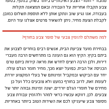
טמבור – חומרי הצבע האיכותיים ביותר בשוק. בנוסף, בסופר
צבע תקבלו אחריות על העבודה ובאם תמצאנה תקלות
בעבודה, אנו נגיע שוב ונתקן אותן ללא תוספת תשלום כמובן.
לקבלת הצעת מחיר, ניתן להשאיר פרטים אצלנו עוד היום.
למה משתלם להזמין צבעי של סופר צבע בחורף?
בבחירת מועד צביעת הבית, אנשים רבים בוחרים לצבוע את
ביתם בקיץ. הקיץ הוא גם העונה בו מתרחשים הרבה מעברי
דירות, ולכן הרבה רוצים לחדש את מראה קירות ביתם טרם
הכניסה אל הבית. כפועל יוצא מכך, מחיר חומר הגלם עולה
יחד עם הביקוש ובמקביל זמינותם של בעלי המקצוע יורדת.
לעומת זאת, לרוב בחורף כמעט ולא צובעים כלל ועל כן
מחירם של חומרי הגלם יורדים, ישנה זמינות גבוהה יותר של
צבעים. לכן, דווקא עכשיו כדאי למהר ולהזמין עבודת צבע
מסופר צבע שיעניקו לכם את השירות הטוב ביותר באחריות.