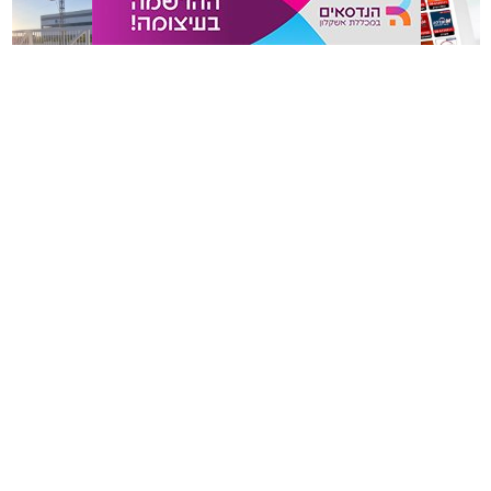
המנוחה, על רמות האנרגיה בבוקר ועל התחושה הכללית
בבית. בשנים האחרונות גוברת ההבנה שחדר השינה אינו רק
מקום שבו שמים את הראש בסוף היום, אלא מתחם שאמור
לספק שקט מנטלי ופיזי.
משלוחים באשקלון כל העסקים
תיקון והתקנה שערים חשמליים
עיצוב של חדר שינה מזמין ונעים אינו מצריך שיפוץ מאסיבי
במקום אחד
בדרום
או עומס של פריטים דקורטיביים. ברוב המקרים, הסוד טמון
בדיוק של מספר אלמנטים בסיסיים: החל מבחירת החומרים
שבאים במגע עם העור, דרך וויסות האור ועד לאורח החיים
בתוך החלל.
אשקלונים - המקומון היומי של אשקלון באינטרנט מאז 2005
אשקלונים טאצ - כל העיר במרחק נגיעה
באבו אשקלון - מסעדת בשרים על האש
|
שווארמה אשקלון
אשקלונים - המקומון היומי של אשקלון באינטרנט
הצהרת נגישות
הצהרת נגישות
הצהרת נגישות
גלובוס סנטר חוף אשקלון