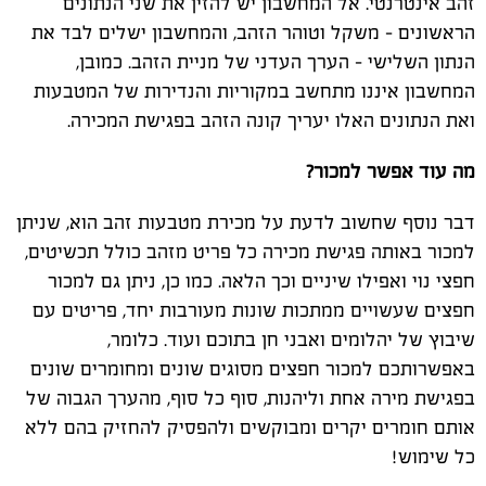
זהב אינטרנטי. אל המחשבון יש להזין את שני הנתונים
הראשונים – משקל וטוהר הזהב, והמחשבון ישלים לבד את
הנתון השלישי – הערך העדני של מניית הזהב. כמובן,
המחשבון איננו מתחשב במקוריות והנדירות של המטבעות
ואת הנתונים האלו יעריך קונה הזהב בפגישת המכירה.
מה עוד אפשר למכור?
דבר נוסף שחשוב לדעת על מכירת מטבעות זהב הוא, שניתן
למכור באותה פגישת מכירה כל פריט מזהב כולל תכשיטים,
חפצי נוי ואפילו שיניים וכך הלאה. כמו כן, ניתן גם למכור
חפצים שעשויים ממתכות שונות מעורבות יחד, פריטים עם
שיבוץ של יהלומים ואבני חן בתוכם ועוד. כלומר,
באפשרותכם למכור חפצים מסוגים שונים ומחומרים שונים
בפגישת מירה אחת וליהנות, סוף כל סוף, מהערך הגבוה של
אותם חומרים יקרים ומבוקשים ולהפסיק להחזיק בהם ללא
כל שימוש!