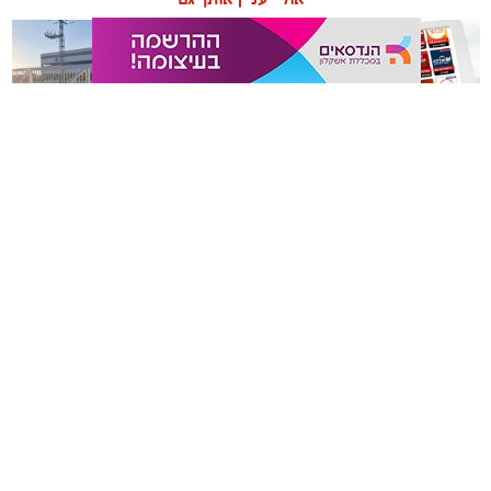
תכנון נכון של חדר השינה משפיע באופן ישיר על איכות
המנוחה, על רמות האנרגיה בבוקר ועל התחושה הכללית
בבית. בשנים האחרונות גוברת ההבנה שחדר השינה אינו רק
מקום שבו שמים את הראש בסוף היום, אלא מתחם שאמור
לספק שקט מנטלי ופיזי.
משלוחים באשקלון כל העסקים
תיקון והתקנה שערים חשמליים
עיצוב של חדר שינה מזמין ונעים אינו מצריך שיפוץ מאסיבי
במקום אחד
בדרום
או עומס של פריטים דקורטיביים. ברוב המקרים, הסוד טמון
בדיוק של מספר אלמנטים בסיסיים: החל מבחירת החומרים
שבאים במגע עם העור, דרך וויסות האור ועד לאורח החיים
בתוך החלל.
אשקלונים - המקומון היומי של אשקלון באינטרנט מאז 2005
אשקלונים טאצ - כל העיר במרחק נגיעה
באבו אשקלון - מסעדת בשרים על האש
|
שווארמה אשקלון
אשקלונים - המקומון היומי של אשקלון באינטרנט
הצהרת נגישות
הצהרת נגישות