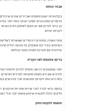
אבזור ונוחות
בקלנועיות ישנם תוספים ואביזרים שונים שיכולים
מרופדים ומתכווננים יספקו ישיבה נוחה יותר, במ
כן, כדאי לבדוק אם יש מקום לאחסון התיק האישי 
לקניות יומיות.
פנסי תאורה, מחוונים דיגיטליים ואפשרות לשליט
השימוש. בעיר כמו אשקלון, בה תנועה רגלית וציבו
קלנועית עם מערכת תאורה טובה ובולטת.
בדיקה והתנסות לפני הקנייה
לפני שמבצעים רכישה, מומלץ לבדוק ולנסות דגמים
להרגיש אם היא באמת מתאימה לצרכים האישיים. ח
כמה היא נוחה לנסיעה ממושכת ואיך מרגישים בעת
בנוסף, כדאי לברר לגבי שירות אחריות ותיקונים.
חלקים יכולה להבטיח שימוש פשוט יותר ובלי דאגו
התאמה לתקנות החוק