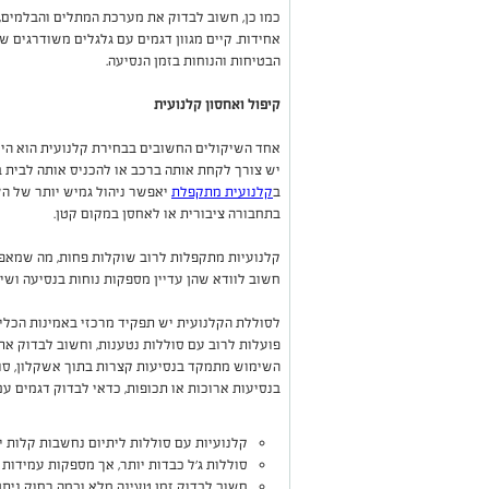
כמו כן, חשוב לבדוק את מערכת המתלים והבלמים, 
אחידות. קיים מגוון דגמים עם גלגלים משודרגים 
הבטיחות והנוחות בזמן הנסיעה.
קיפול ואחסון קלנועית
אחד השיקולים החשובים בבחירת קלנועית הוא היכ
יש צורך לקחת אותה ברכב או להכניס אותה לבית 
ב
קלנועית מתקפלת
יאפשר ניהול גמיש יותר של הש
בתחבורה ציבורית או לאחסן במקום קטן.
קלנועיות מתקפלות לרוב שוקלות פחות, מה שמאפש
חשוב לוודא שהן עדיין מספקות נוחות בנסיעה ושי
לסוללת הקלנועית יש תפקיד מרכזי באמינות הכלי.
פועלות לרוב עם סוללות נטענות, וחשוב לבדוק את
השימוש מתמקד בנסיעות קצרות בתוך אשקלון, סו
בנסיעות ארוכות או תכופות, כדאי לבדוק דגמים עם
קלנועיות עם סוללות ליתיום נחשבות קלות יות
סוללות ג'ל כבדות יותר, אך מספקות עמידות ג
חשוב לבדוק זמן טעינה מלא וכמה רחוק ניתן