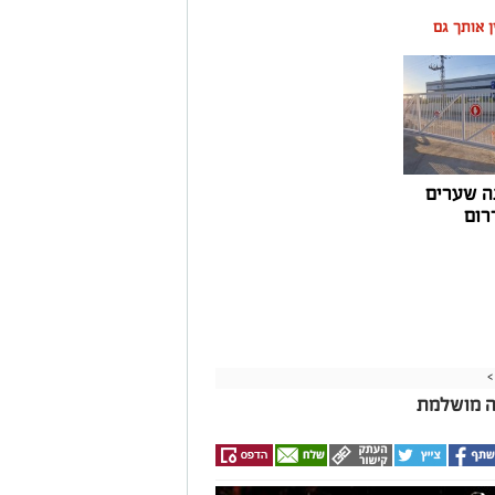
ין אותך גם
ה שערים
רום
>