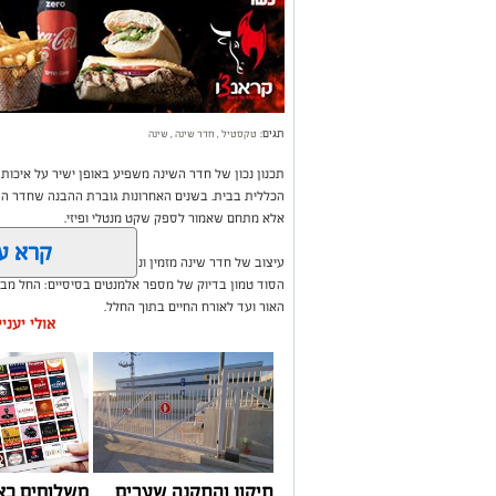
תגים:
טקסטיל
,
חדר שינה
,
שינה
תכנון נכון של חדר השינה משפיע באופן ישיר על איכות
הכללית בבית. בשנים האחרונות גוברת ההבנה שחדר השי
אלא מתחם שאמור לספק שקט מנטלי ופיזי.
קרא ע
עיצוב של חדר שינה מזמין ונעים אינו מצריך שיפוץ מאסי
הסוד טמון בדיוק של מספר אלמנטים בסיסיים: החל מבח
האור ועד לאורח החיים בתוך החלל.
אולי יעני
תיקון והתקנה שערים
משלוחים בא