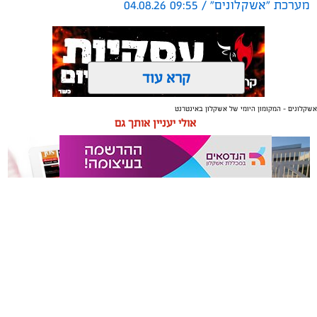
מערכת "אשקלונים" / 09:55 04.08.26
קרא עוד
אשקלונים - המקומון היומי של אשקלון באינטרנט
תגים:
טקסטיל
,
חדר שינה
,
שינה
אולי יעניין אותך גם
תכנון נכון של חדר השינה משפיע באופן ישיר על איכות
המנוחה, על רמות האנרגיה בבוקר ועל התחושה הכללית
בבית. בשנים האחרונות גוברת ההבנה שחדר השינה אינו רק
מקום שבו שמים את הראש בסוף היום, אלא מתחם שאמור
לספק שקט מנטלי ופיזי.
תיקון והתקנה שערים חשמליים
משלוחים באשקלון כל העסקים
עיצוב של חדר שינה מזמין ונעים אינו מצריך שיפוץ מאסיבי
בדרום
במקום אחד
או עומס של פריטים דקורטיביים. ברוב המקרים, הסוד טמון
בדיוק של מספר אלמנטים בסיסיים: החל מבחירת החומרים
שבאים במגע עם העור, דרך וויסות האור ועד לאורח החיים