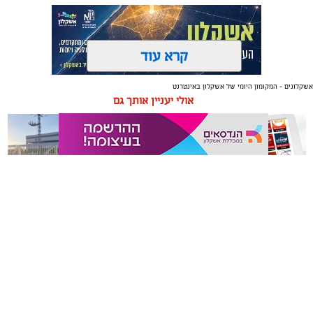
קרא עוד
אשקלונים - המקומון היומי של אשקלון באינטרנט
תגים:
טקסטיל
,
חדר שינה
,
שינה
אולי יעניין אותך גם
תכנון נכון של חדר השינה משפיע באופן ישיר על איכות
המנוחה, על רמות האנרגיה בבוקר ועל התחושה הכללית
בבית. בשנים האחרונות גוברת ההבנה שחדר השינה אינו רק
מקום שבו שמים את הראש בסוף היום, אלא מתחם שאמור
לספק שקט מנטלי ופיזי.
משלוחים באשקלון כל העסקים
תיקון והתקנה שערים חשמליים
עיצוב של חדר שינה מזמין ונעים אינו מצריך שיפוץ מאסיבי
במקום אחד
בדרום
או עומס של פריטים דקורטיביים. ברוב המקרים, הסוד טמון
בדיוק של מספר אלמנטים בסיסיים: החל מבחירת החומרים
שבאים במגע עם העור, דרך וויסות האור ועד לאורח החיים
בתוך החלל.