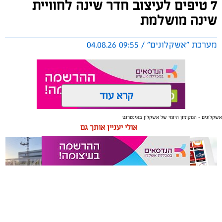
7 טיפים לעיצוב חדר שינה לחוויית
שינה מושלמת
מערכת "אשקלונים" / 09:55 04.08.26
קרא עוד
אשקלונים - המקומון היומי של אשקלון באינטרנט
תגים:
טקסטיל
,
חדר שינה
,
שינה
אולי יעניין אותך גם
תכנון נכון של חדר השינה משפיע באופן ישיר על איכות
המנוחה, על רמות האנרגיה בבוקר ועל התחושה הכללית
בבית. בשנים האחרונות גוברת ההבנה שחדר השינה אינו רק
מקום שבו שמים את הראש בסוף היום, אלא מתחם שאמור
לספק שקט מנטלי ופיזי.
משלוחים באשקלון כל העסקים
תיקון והתקנה שערים חשמליים
עיצוב של חדר שינה מזמין ונעים אינו מצריך שיפוץ מאסיבי