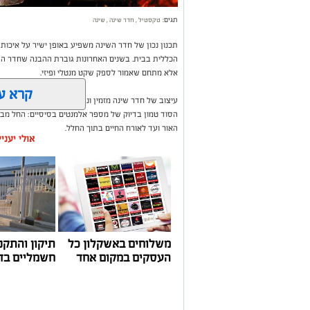
תגים:
טקסטיל
,
חדר שינה
,
שינה
תכנון נכון של חדר השינה משפיע באופן ישיר על איכות
הכללית בבית. בשנים האחרונות גוברת ההבנה שחדר השי
אלא מתחם שאמור לספק שקט מנטלי ופיזי.
קרא ע
עיצוב של חדר שינה מזמין ונעים אינו מצריך שיפוץ מאסי
הסוד טמון בדיוק של מספר אלמנטים בסיסיים: החל מבח
האור ועד לאורח החיים בתוך החלל.
אולי יעני
משלוחים באשקלון כל
תיקון והתקנ
העסקים במקום אחד
חשמליים בד