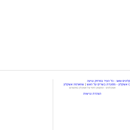
ונים טאצ - כל העיר במרחק נגיעה
ו אשקלון - מסעדת בשרים על האש
|
שווארמה אשקלון
אשקלונים - המקומון היומי של אשקלון באינטרנט
הצהרת נגישות