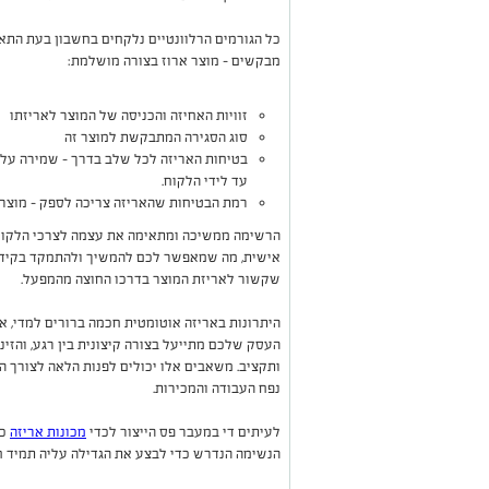
כל הגורמים הרלוונטיים נלקחים בחשבון בעת הת
מבקשים – מוצר ארוז בצורה מושלמת:
זוויות האחיזה והכניסה של המוצר לאריזתו
סוג הסגירה המתבקשת למוצר זה
בטיחות האריזה לכל שלב בדרך – שמירה על 
עד לידי הלקוח.
רמת הבטיחות שהאריזה צריכה לספק – מוצר ר
הרשימה ממשיכה ומתאימה את עצמה לצרכי הלקוח,
אישית, מה שמאפשר לכם להמשיך ולהתמקד בקידום
שקשור לאריזת המוצר בדרכו החוצה מהמפעל.
היתרונות באריזה אוטומטית חכמה ברורים למדי, א
העסק שלכם מתייעל בצורה קיצונית בין רגע, והזי
ותקציב. משאבים אלו יכולים לפנות הלאה לצורך הג
נפח העבודה והמכירות.
לעיתים די במעבר פס הייצור לכדי
מכונות אריזה
כד
הנשימה הנדרש כדי לבצע את הגדילה עליה תמיד 