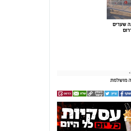
ה שערים
רום
>