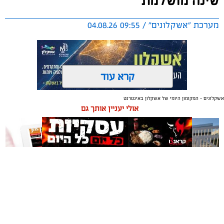
שינה מושלמת
מערכת "אשקלונים" / 09:55 04.08.26
קרא עוד
אשקלונים - המקומון היומי של אשקלון באינטרנט
תגים:
טקסטיל
,
חדר שינה
,
שינה
אולי יעניין אותך גם
תכנון נכון של חדר השינה משפיע באופן ישיר על איכות
המנוחה, על רמות האנרגיה בבוקר ועל התחושה הכללית
בבית. בשנים האחרונות גוברת ההבנה שחדר השינה אינו רק
מקום שבו שמים את הראש בסוף היום, אלא מתחם שאמור
לספק שקט מנטלי ופיזי.
תיקון והתקנה שערים חשמליים
משלוחים באשקלון כל העסקים
עיצוב של חדר שינה מזמין ונעים אינו מצריך שיפוץ מאסיבי
בדרום
במקום אחד
או עומס של פריטים דקורטיביים. ברוב המקרים, הסוד טמון