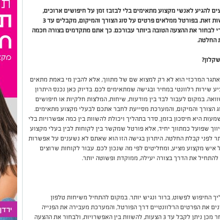
ם להגיע לאנשי מקצוע מתאימים בלי לבזבז זמן על חיפושים ארוכים,
המתווך שלי מציע דרך פשוטה, נוחה ומסודרת לעשות זאת. בפורטל ממלאים פרטים על סוג הצורך והמיקום, מקבלים עד 3
כדי לבחור את ההצעה הטובה ביותר עבורכם. כך אתם מתקדמים בצורה חכמה
 החלטה.
קלון?
תגר המרכזי הוא לא רק למצוא שם של מתווך, אלא להבין מי באמת מתאים
ציע שירות רלוונטי במחיר ובגישה שמתאימים לכם. בדיוק כאן נכנס היתרון
אה. במקום לעבור לבד בין מודעות, שיחות, המלצות חלקיות או חיפושים
 הצורך והמיקום, והמערכת מסייעת לחבר אתכם לבעלי מקצוע מתאימים.
ות היא חיסכון בזמן, סדר בתהליך ויכולת להשוות בין כמה אפשרויות בלי
וך שפועל כמתווך יחיד, אלא פורטל שמקשר בין לקוחות לבין בעלי מקצוע
תר לפני קבלת החלטה. היתרון בגישה הזו הוא שאתם לא נשענים על אפשרות
 איש מקצוע מציע, ומחליטים לפי מה שנכון לכם. עבור לקוחות שרוצים
להתחיל את הדרך בצורה יעילה, ממוקדת ופשוטה יותר.
ך החיפוש לפשוט, ברור ונגיש יותר. במקום להתחיל משיחות טלפון
ים את הפרטים הרלוונטיים דרך הפורטל, והמערכת מעבירה את הפנייה
לבעלי מקצוע שיכולים להתאים לצורך שלכם. לאחר מכן ניתן לקבל עד 3 הצעות, להשוות בין האפשרויות, ולבחור את ההצעה