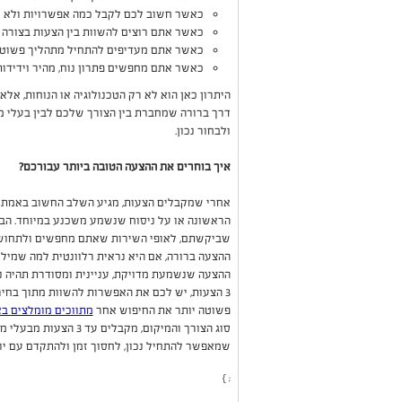
כאשר חשוב לכם לקבל כמה אפשרויות ולא ל
כאשר אתם רוצים להשוות בין הצעות בצורה 
כאשר אתם מעדיפים להתחיל מתהליך פשוט ש
כאשר אתם מחפשים פתרון נוח, מהיר וידידות
היתרון כאן הוא לא רק הטכנולוגיה או הנוחות, א
דרך ברורה שמחברת בין הצורך שלכם לבין בעלי מק
ולבחור נכון.
איך בוחרים את ההצעה הטובה ביותר עבורכם?
אחרי שמקבלים הצעות, מגיע השלב החשוב באמת - 
הראשונה או על ניסוח שנשמע משכנע במיוחד. הבח
שביקשתם, לאופי השירות שאתם מחפשים ולתחוש
ההצעה ברורה, אם היא נראית רלוונטית למה שמיל
ההצעה שנשמעת מדויקת, עניינית ומסודרת תהיה 
3 הצעות, יש לכם את האפשרות להשוות מתוך בחירה
פשוטה יותר את החיפוש אחר
מתווכים מומלצים ב
סוג הצורך והמיקום, מק
שמאפשר להתחיל נכון, לחסוך זמן ולהתקדם עם יות
; }