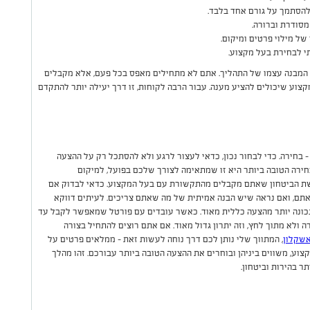
הסתמך על גורם אחד בלבד.
מסודרת וברורה.
ל מילוי פרטים ומיקום.
י לבחירת בעל מקצוע.
לא המבנה עצמו של התהליך. אתם לא מתחילים מאפס בכל פעם, אלא מקבלים
צוע שיכולים להציע מענה. עבור הרבה לקוחות, זו דרך יעילה יותר להתקדם
בחירה. כדי לבחור נכון, כדאי לעצור לרגע ולא להסתכל רק על ההצעה
ירה הטובה ביותר היא זו שמתאימה לצורך שלכם בפועל, למיקום
ת הביטחון שאתם מקבלים מהתקשורת עם בעל המקצוע. כדאי לבדוק אם
אתם, ואם נראה שיש הבנה אמיתית של מה שאתם צריכים. לעיתים דווקא
נכונה יותר מהצעה כללית מאוד. כאשר עובדים עם פורטל שמאפשר לקבל עד
 ולא מתוך לחץ, וזה יתרון גדול מאוד. אם אתם רוצים להתחיל בצורה
אשקלון
, המתווך שלי נותן לכם דרך נוחה לעשות זאת - ממלאים פרטים על
בלים עד 3 הצעות מבעלי מקצוע, משווים ביניהן ובוחרים את ההצעה הטובה ביותר עבורכם. זהו מהלך
ר בהירות וביטחון.