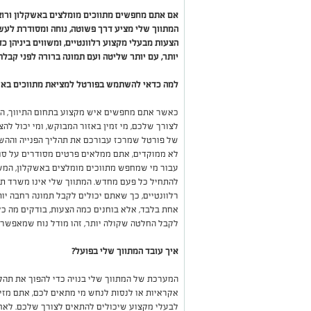
אם אתם מחפשים מתווכים מומלצים באשקלון ורוצי
הצעות מבעלי מקצוע רלוונטיים, ומשווים ביניהן 
יותר, עם יותר שליטה ועם תמונה ברורה לפני קבלת
למה כדאי להשתמש בפורטל למציאת מתווכים באש
כאשר אתם מחפשים איש מקצוע בתחום התיווך, הא
לצורך שלכם, מי זמין באזור המבוקש, ומי יכול לה
של פורטל שמרכז עבורכם את תהליך הפנייה וההשוו
לא ממוקדים, אתם ממלאים פרטים מסודרים על סוג
עבור מי שמחפש מתווכים מומלצים באשקלון, המשמע
להתחיל כל פעם מחדש. המתווך שלי אינו משרד תיו
רלוונטיים, כך שאתם יכולים לקבל תמונה רחבה יו
אחת בלבד, אלא בוחנים כמה הצעות, בודקים מה כל
לקבל החלטה שקולה יותר, זהו מודל נוח שמאפשר 
איך עובד המתווך שלי בפועל?
המערכת של המתווך שלי בנויה כדי להפוך את תהלי
אקראיות או לנסות לנחש מי מתאים לכם, אתם מזינ