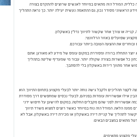
 כללית. המודל הזה מתאים במיוחד לאנשים שרוצים להתקדם בצורה
ידע הראשוני מסודר נכון, גם ההתאמה נעשית יעילה יותר. כך נראה התהליך
 קנייה או צורך אחר שקשור לתיווך נדל"ן באשקלון.
קצוע שפועלים באזור הרלוונטי.
א יוצר התחלה ברורה ומסודרת במקום עומס של מידע לא מאורגן. אתם
בחון כל אפשרות בצורה שקולה יותר. עבור מי שמעדיף שליטה בתהליך
פוש אחר מתווך דירות באשקלון בלי להסתבך.
 לקצר תהליכים ולקבל גישה נוחה יותר לבעלי מקצוע בתחום התיווך. הוא
בין אילו אפשרויות עומדות בפניהם, לבעלי נכסים שמחפשים דרך מסודרת
מה אפשרויות לפני שהם מקבלים החלטה. במקום להישען על חיפוש ידני
 ממנה הלאה. המודל הזה נוח במיוחד כאשר רוצים למצוא משרד תיווך
קשור לתהליך של קניית דירה באשקלון או מכירת דירה באשקלון, אבל לא
פורטל מתאים במצבים הבאים:
עלי מקצוע מתאימים.