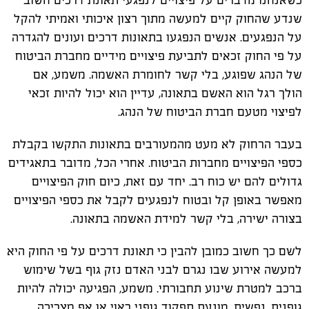
כשאנחנו מדברים על פיצויים לנפגעי תאונת דרכים חשוב
שנדע שהחוק קיים למעשה מתוך רצון איכותי ואמיתי להקל
על הנפגעים. אנשים הנפגעו בתאונות דרכים ועונים להגדרה
על פי החוק זכאים לתביעת פיצויים מידיים מחברת הביטוח
של הנהג שפוגע, בלי קשר לחומרת האשמה. משמע, אם
הולך רגל הוא האשם בתאונה, עדיין הוא יכול להיות זכאי
לפיצוי מטעם חברת הביטוח של הנהג.
בעבר הרחוק לא מעט מהמעורבים בתאונות התקשו בקבלת
כספי הפיצויים מחברות הביטוח. אחרי הכל, מדובר בתאגידים
גדולים להם יש כוח רב. יחד עם זאת, כיום חוק הפיצויים
מאפשר באופן קל ובטוח לנפגעים לקבל את כספי הפיצויים
בצורה ישירה, בלי קשר למידת האשמה בתאונה.
לשם כך חשוב כמובן להבין כי תאונת דרכים על פי החוק היא
למעשה אירוע שבו נגרם לבני האדם נזק גוף בשל שימוש
ברכב למטרת שינוע תחבורתי. משמע, הפגיעה יכולה להיות
גופנית, נפשית, מונעת תפקוד גופני ראוי או אף מצריכה