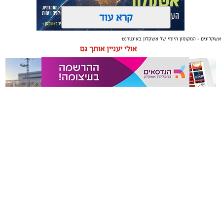
קרא עוד
אשקלונים - המקומון היומי של אשקלון באינטרנט
תגים:
טקסטיל
,
חדר שינה
,
שינה
אולי יעניין אותך גם
תכנון נכון של חדר השינה משפיע באופן ישיר על איכות
המנוחה, על רמות האנרגיה בבוקר ועל התחושה הכללית
בבית. בשנים האחרונות גוברת ההבנה שחדר השינה אינו רק
מקום שבו שמים את הראש בסוף היום, אלא מתחם שאמור
לספק שקט מנטלי ופיזי.
משלוחים באשקלון כל העסקים
תיקון והתקנה שערים חשמליים
עיצוב של חדר שינה מזמין ונעים אינו מצריך שיפוץ מאסיבי
במקום אחד
בדרום
או עומס של פריטים דקורטיביים. ברוב המקרים, הסוד טמון
בדיוק של מספר אלמנטים בסיסיים: החל מבחירת החומרים
שבאים במגע עם העור, דרך וויסות האור ועד לאורח החיים
בתוך החלל.
אשקלונים - המקומון היומי של אשקלון באינטרנט מאז 2005
אשקלונים טאצ - כל העיר במרחק נגיעה