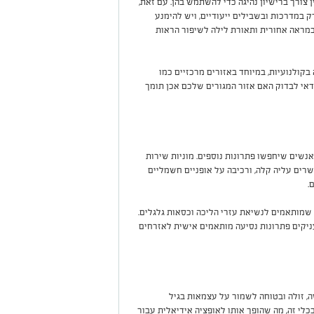
ן צורך ברישיון נהיגה כדי להשתמש בהן. עם זאת,
 במדרכות ובשבילים ייעודיים, ויש להימנע
במראה אחורית ותאורת לילה לשיפור הראות
קולנועיות, במיוחד באזורים מרכזיים כמו
כדאי לבדוק האם אזור המגורים שלכם אכן תומך
אנשים שיחפשו פתרונות נוספים. מוניות שירות
רים עליה קלה, ורכיבה על אופניים חשמליים
.
שמותאמים לנשיאת עזרי הליכה וכסאות גלגלים.
ניקים פתרונות נסיעה מותאמים אישית לאזרחים
, זולה ובטוחה לשמור על עצמאות בגיל
לי זה, מה שהופך אותו לאופציה אידיאלית עבור