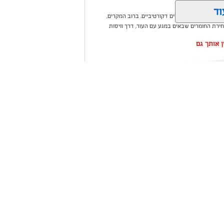
וד
בי או עומס של פריטים דקורטיביים. ברוב המקרים,
ירת החומרים שבאים במגע עם העור, דרך וויסות
ין אותך גם
שקלון כל
ום אחד
ית