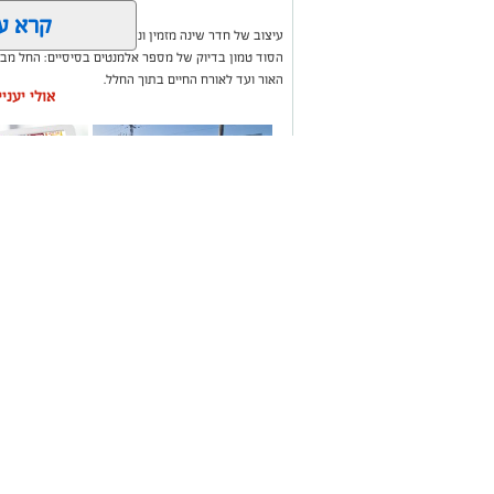
קרא ע
עיצוב של חדר שינה מזמין ונעים אינו מצריך שיפוץ מאסי
הסוד טמון בדיוק של מספר אלמנטים בסיסיים: החל מבח
האור ועד לאורח החיים בתוך החלל.
אולי יעני
תיקון והתקנה שערים
משלוחים בא
חשמליים בדרום
העסקים במק
קרדיט התמונה: התמונה נוצרה ע"י בינה מלאכות
הדרך ליצירת סביבת שינה מפנקת