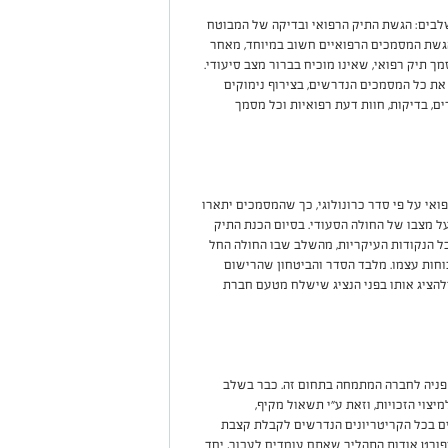
לבים: הגשת התיק הרפואי ובדיקה של המבוטח
גשת המסמכים הרפואיים חשוב במיוחד, מאחר
 תיק רפואי, שאינו מוכיח בברור מצב סיעודי.
את כל המסמכים הנדרשים, בצירוף נימוקים
ם, בדיקות, חוות דעת רפואיות וכל מסמך
אי על פי סדר כרונולוגי, כך שהמסמכים יתארו
על מצבו של החולה הסעודי. בסיום הכנת התיק
ל הנקודות העיקריות, מהשלב שבו החולה החל
כוחות עצמו. מלבד הסדר והביטחון שהרישום
להציג אותו בפני הנציג שישלח מטעם חברת
 פניה לחברה המתמחה בתחום זה. כבר בשלב
יצוי הזכויות, וזאת ע"י תשאול מקיף,
ם בכל הקריטריונים הנדרשים לקבלת קצבת
ורט אודות התהליך שאתם עומדים לעבור, יחד