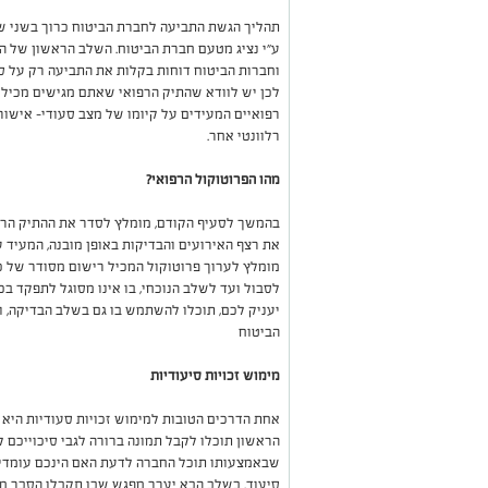
תהליך הגשת התביעה לחברת הביטוח כרוך בשני ש
ע"י נציג מטעם חברת הביטוח. השלב הראשון של ה
וחברות הביטוח דוחות בקלות את התביעה רק על סמך
לכן יש לוודא שהתיק הרפואי שאתם מגישים מכיל 
רפואיים המעידים על קיומו של מצב סעודי- אישורי
רלוונטי אחר.
מהו הפרוטוקול הרפואי?
בהמשך לסעיף הקודם, מומלץ לסדר את ההתיק הרפו
את רצף האירועים והבדיקות באופן מובנה, המעיד 
מומלץ לערוך פרוטוקול המכיל רישום מסודר של כ
לסבול ועד לשלב הנוכחי, בו אינו מסוגל לתפקד ב
יעניק לכם, תוכלו להשתמש בו גם בשלב הבדיקה, ו
הביטוח
מימוש זכויות סיעודיות
אחת הדרכים הטובות למימוש זכויות סעודיות היא
הראשון תוכלו לקבל תמונה ברורה לגבי סיכוייכם למ
שבאמצעותו תוכל החברה לדעת האם הינכם עומדי
סיעוד. בשלב הבא יערך מפגש שבו תקבלו הסבר מפ