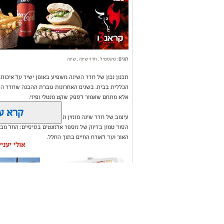
תגים:
טקסטיל
,
חדר שינה
,
שינה
תכנון נכון של חדר השינה משפיע באופן ישיר על איכות
הכללית בבית. בשנים האחרונות גוברת ההבנה שחדר השי
אלא מתחם שאמור לספק שקט מנטלי ופיזי.
קרא ע
עיצוב של חדר שינה מזמין ונעים אינו מצריך שיפוץ מאסי
הסוד טמון בדיוק של מספר אלמנטים בסיסיים: החל מבח
האור ועד לאורח החיים בתוך החלל.
אולי יעני
משלוחים באשקלון כל
תיקון והתקנ