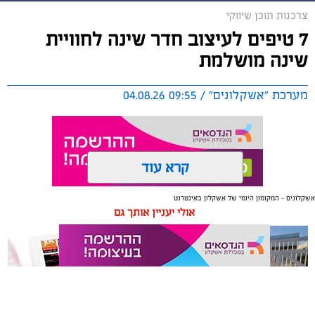
צרכנות תוכן שיווקי
7 טיפים לעיצוב חדר שינה לחוויית
שינה מושלמת
מערכת "אשקלונים" / 09:55 04.08.26
קרא עוד
אשקלונים - המקומון היומי של אשקלון באינטרנט
תגים:
טקסטיל
,
חדר שינה
,
שינה
אולי יעניין אותך גם
תכנון נכון של חדר השינה משפיע באופן ישיר על איכות
המנוחה, על רמות האנרגיה בבוקר ועל התחושה הכללית
בבית. בשנים האחרונות גוברת ההבנה שחדר השינה אינו רק
מקום שבו שמים את הראש בסוף היום, אלא מתחם שאמור
לספק שקט מנטלי ופיזי.