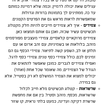
טובות, הליקס או נופלים או בכלל צמודי אוזן, איזה
עגילים שאת יכולה לדמיין, וכמה שלא דמיינת כמותם
עד כה, ממתינים לך בתמונות ברורות וגדולות
שמאפשרות לראות מראש גם את הפרטים הקטנים.
צמידים
– איך לא, צמידים חייבים להיות חלק מקטלוג
תכשיטים עשיר שכזה, ואכן גם אותם תמצאו כאן.
צמידים מרוקאיים קלאסיים, צמידי מעצבים מפורסמים
מזהב, בלולאות או בשמיניות, עם זהב אדום או עם
תלתן או לב, השפע קשה לתיאור. צמידי הכסף גם הם
זמינים לכם, כולל צמידי כסף טניס, צמידי כסף לרגל,
ואפילו צמידים לגברים. כמובן שאפשר להתאים את
הגודל של הצמידים, מה שאומר שכל אחת (ואחד)
יכולים למצוא את הצמיד המושלם לא רק בסטייל, אלא
גם במידה.
שרשראות
– קטלוג תכשיטים מלא חייב לכלול
שרשראות, מכסף, מזהב וסטיל. בין אם את מחפשת
שרשרת דקיקה ועדינה, כמעט בלתי נראית, קו שזור