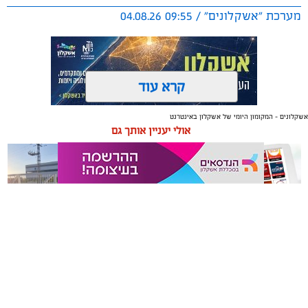
מערכת "אשקלונים" / 09:55 04.08.26
קרא עוד
אשקלונים - המקומון היומי של אשקלון באינטרנט
תגים:
טקסטיל
,
חדר שינה
,
שינה
אולי יעניין אותך גם
תכנון נכון של חדר השינה משפיע באופן ישיר על איכות
המנוחה, על רמות האנרגיה בבוקר ועל התחושה הכללית
בבית. בשנים האחרונות גוברת ההבנה שחדר השינה אינו רק
מקום שבו שמים את הראש בסוף היום, אלא מתחם שאמור
לספק שקט מנטלי ופיזי.
משלוחים באשקלון כל העסקים
תיקון והתקנה שערים חשמליים
עיצוב של חדר שינה מזמין ונעים אינו מצריך שיפוץ מאסיבי
במקום אחד
בדרום
או עומס של פריטים דקורטיביים. ברוב המקרים, הסוד טמון
בדיוק של מספר אלמנטים בסיסיים: החל מבחירת החומרים