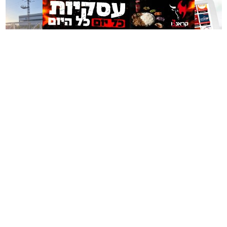
תכנון נכון של חדר השינה משפיע באופן ישיר על איכות
המנוחה, על רמות האנרגיה בבוקר ועל התחושה הכללית
בבית. בשנים האחרונות גוברת ההבנה שחדר השינה אינו רק
מקום שבו שמים את הראש בסוף היום, אלא מתחם שאמור
לספק שקט מנטלי ופיזי.
משלוחים באשקלון כל העסקים
תיקון והתקנה שערים חשמליים
עיצוב של חדר שינה מזמין ונעים אינו מצריך שיפוץ מאסיבי
במקום אחד
בדרום
או עומס של פריטים דקורטיביים. ברוב המקרים, הסוד טמון
בדיוק של מספר אלמנטים בסיסיים: החל מבחירת החומרים
שבאים במגע עם העור, דרך וויסות האור ועד לאורח החיים
בתוך החלל.
אשקלונים - המקומון היומי של אשקלון באינטרנט מאז 2005
אשקלונים טאצ - כל העיר במרחק נגיעה
באבו אשקלון - מסעדת בשרים על האש
|
שווארמה אשקלון
אשקלונים - המקומון היומי של אשקלון באינטרנט
הצהרת נגישות
הצהרת נגישות
הצהרת נגישות