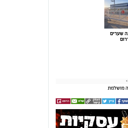
ה שערים
רום
>