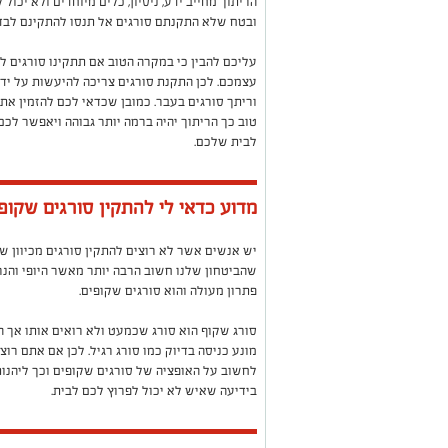
הריתוך מחייב ידע, ניסיון, כלים מיוחדים ולא יכו
ובטח שלא התקנתם סורגים אל תנסו להתקינם לבד.
עליכם להבין כי במקרה הטוב אם תתקינו סורגים 
עצמכם. לכן התקנת סורגים צריכה להיעשות על ידי
וריתך סורגים בעבר. כמובן שכדאי לכם להזמין את 
טוב כך הריתוך יהיה ברמה יותר גבוהה ויאפשר לכם
לבית שלכם.
מדוע כדאי לי להתקין סורגים שקופ
יש אנשים אשר לא רוצים להתקין סורגים מכיוון שה
שהביטחון שלנו חשוב הרבה יותר מאשר היופי והנר
פתרון מעולה והוא סורגים שקופים.
סורג שקוף הוא סורג שכמעט ולא רואים אותו אך הו
מונע כניסה בדיוק כמו סורג רגיל. לכן אם אתם רו
לחשוב על האופציה של סורגים שקופים וכך ליהנות
בידיעה שאיש לא יכול לפרוץ לכם לבית.