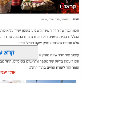
תגים:
טקסטיל
,
חדר שינה
,
שינה
תכנון נכון של חדר השינה משפיע באופן ישיר על איכות
הכללית בבית. בשנים האחרונות גוברת ההבנה שחדר השי
אלא מתחם שאמור לספק שקט מנטלי ופיזי.
קרא ע
עיצוב של חדר שינה מזמין ונעים אינו מצריך שיפוץ מאסי
הסוד טמון בדיוק של מספר אלמנטים בסיסיים: החל מבח
האור ועד לאורח החיים בתוך החלל.
אולי יעני
תיקון והתקנה שערים
משלוחים בא
חשמליים בדרום
העסקים במק