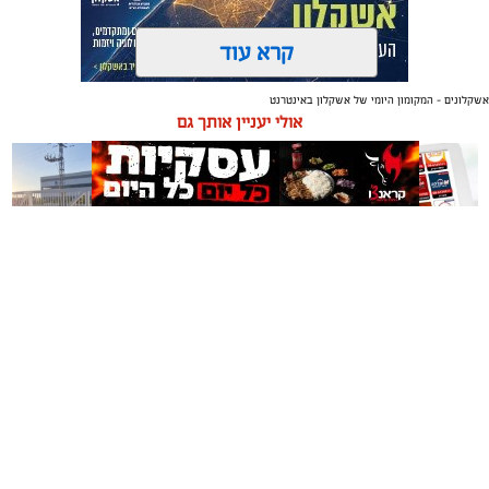
קרא עוד
אשקלונים - המקומון היומי של אשקלון באינטרנט
תגים:
טקסטיל
,
חדר שינה
,
שינה
אולי יעניין אותך גם
תכנון נכון של חדר השינה משפיע באופן ישיר על איכות
המנוחה, על רמות האנרגיה בבוקר ועל התחושה הכללית
בבית. בשנים האחרונות גוברת ההבנה שחדר השינה אינו רק
מקום שבו שמים את הראש בסוף היום, אלא מתחם שאמור
לספק שקט מנטלי ופיזי.
משלוחים באשקלון כל העסקים
תיקון והתקנה שערים חשמליים
עיצוב של חדר שינה מזמין ונעים אינו מצריך שיפוץ מאסיבי
במקום אחד
בדרום
או עומס של פריטים דקורטיביים. ברוב המקרים, הסוד טמון
בדיוק של מספר אלמנטים בסיסיים: החל מבחירת החומרים
שבאים במגע עם העור, דרך וויסות האור ועד לאורח החיים
בתוך החלל.
אשקלונים - המקומון היומי של אשקלון באינטרנט מאז 2005