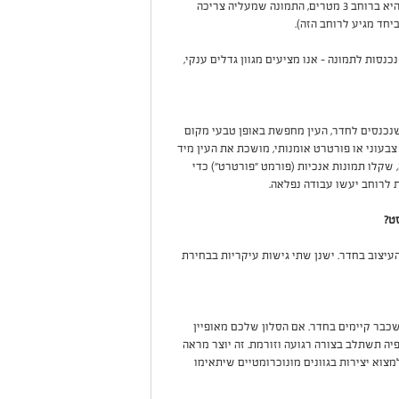
מרוחב הספה שמתחתיה. לדוגמה, אם הספה שלכם היא ברוחב 3 מטרים, התמונה שמעליה צריכה
כנסות לתמונה – אנו מציעים מגוון גדלים ענקי,
שנכנסים לחדר, העין מחפשת באופן טבעי מקום
בעוני או פורטרט אומנותי, מושכת את העין מיד
שקלו תמונות אנכיות (פורמט "פורטרט") כדי
ת לרוחב יעשו עבודה נפלאה.
יצוב בחדר. ישנן שתי גישות עיקריות בבחירת
שכבר קיימים בחדר. אם הסלון שלכם מאופיין
 ספיה תשתלב בצורה רגועה וזורמת. זה יוצר מראה
מצוא יצירות בגוונים מונוכרומטיים שיתאימו