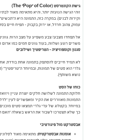
גישת הקונטרסט (The "Pop" of Color)
זוהי הגישה הנועזת יותר, והיא מתאימה מאוד לבתי
וקירות לבנים). במקרה כזה, התמונה היא ה"תכשיט"
עמוק, צהוב חרדל, או ירוק בקבוק – תפיח חיים בסלו
אל תפחדו מצבע! צבע משפיע על מצב הרוח. גוונים 
משרים רוגע ושלווה, בעוד גוונים חמים כמו אדום 
סגנון וקומפוזיציה – הטריפטיך ושילובים
לא תמיד חייבים להסתפק בתמונה אחת בודדת. אחד
גלרי הוא סטים של תמונות, ובמיוחד ה"טריפטיך" 
נושא משותף).
כוחו של הסט
חלוקת התמונה לשלושה חלקים יוצרת עניין ויזואלי
התמונות מאווררים את הקיר ומאפשרים לעין "לדלג"
במיוחד. בקטלוג של עדי גלרי תמצאו סטים מוכנים
כך שלא תצטרכו לשבור את הראש בשאלה "האם התמ
אבסטרקט מול פיגורטיבי
אומנות אבסטרקטית:
מתאימה מאוד לסלונים 