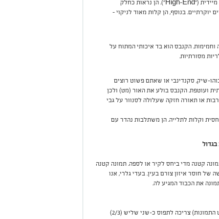
תמונות זכוכית משדרות יוקרה מיידית ("High-End"). הן נראות כחלק
יוקרתיים. בנוסף, הן קלות מאוד לניקוי –
 וחמימות. הקנבס הוא בד איכותי המתוח על
ריות מסורתיות.
והו-שיק, סקנדינבי או שאתם פשוט רוצים
ית ועוטפת. הקנבס בולע את האור (מט) ולכן
בות או תאורה חזקה שעלולה לסנוור על גבי
סית וקלות לתלייה. הן משתלבות נהדר עם
מונה קטנה מדי ביחס לקיר או לספה. תמונה קטנה
 של חוסר איזון צורם בעין. בעדי גלרי, אנו
מונה את הכבוד המגיע לה.
כלל אצבע מצוין של מעצבים הוא שהתמונה (או סט התמונות) צריכה לתפוס כ-שני שליש (2/3)