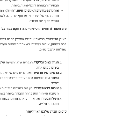
סיפור ספציפי, אלא להעביר תחושה (רגש, תנו
הבחירה הבטוחה והעל-זמנית ביותר.
אומנות פיגורטיבית (נופים, חיות, דמויות):
מתאי
תמונת נוף של יער ירוק או חוף ים יכולה לשמ
הנפש בסוף יום עבודה.
טיפ מספר 5: חווית הרכישה – למה דווקא בעדי גלרי?
בעידן הדיגיטלי, רכישת אומנות אונליין הפכה לס
לכם ביטחון, איכות ושירות. כשאתם מזמינים מעדי ג
שתלווה אתכם שנים.
מגוון עצום ובלעדי:
הגלריה שלנו מציעה אלפי
בשום מקום אחר.
הדמיה ושירות אישי:
אנחנו יודעים שקשה לדמ
האתר שלנו והצוות שלנו עומדים לרשותכם כ
לחלל.
איכות ללא פשרות:
בין אם בחרתם בזכוכית 
משובח, הגימור הוא ברמה הגבוהה ביותר בשוק
משלוח בטוח:
אנו אורזים את התמונות בצורה
מוכנות לתלייה.
סיכום: הבית שלכם ראוי ליותר