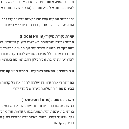
להיות ברוחב של כ-2 מטרים (או סט של תמונות שביחד מגיע לרוחב הזה).
זהו בדיוק המקום שבו הקולקציות שלנו בעדי גלרי נ
המאפשר לכם לכסות קירות גדולים ללא פשרות.
יצירת נקודת מיקוד (Focal Point)
תמונה גדולה ומרשימה משמשת כ"עוגן ויזואלי". כ
להתמקד בו. תמונה גדולה של נוף פראי, אבסטרקט צ
ומסדרת את החלל סביבה. אם יש לכם תקרה גבוהה, 
להדגיש את הגובה. אם הסלון רחב, תמונות פנורמיו
טיפ מספר 3: התאמת הצבעים – הרמוניה או קונטרסט?
התמונה היא ההזדמנות שלכם לחבר את כל קצוות הע
צבעים מתוך הקטלוג העשיר של עדי גלרי:
גישת ההרמוניה (Tone on Tone)
בגישה זו, אנו בוחרים תמונה שמכילה את הצבעים 
בגווני בז', שמנת ועץ, תמונה בגווני אדמה, חול או
נקי, אלגנטי ושקט מאוד. באתר שלנו תוכלו לסנן ול
בדיוק לקו הזה.