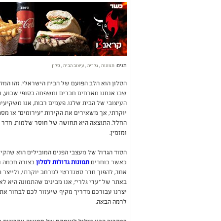
תגים:
תמונות
,
גלריה
,
עיצוב הבית
,
סלון
הסלון הוא הלב הפועם של הבית הישראלי. זהו המקו
שבו אנחנו מארחים חברים ומשפחה בסופי שבוע, ו
העיצובי של הבית שלנו. פעמים רבות, אנו משקיעים
יוקרתי, אך משאירים את הקירות "עירומים" או מס
החלל. התוצאה היא תחושה של חוסר שלמות, חדר שנ
ומזמין.
הסוד הגדול של מעצבי הפנים המובילים הוא שהקיר 
כאשר בוחרים
תמונות גדולות לסלון
בצורה חכמה ומ
אחד, להפוך חדר סטנדרטי למרחב יוקרתי, ולייצר 
באתר של "עדי גלרי", אנו מבינים שהתמונה היא לא
יצרנו עבורכם מדריך מקיף שיעזור לכם לבחור א
לרמה הבאה.