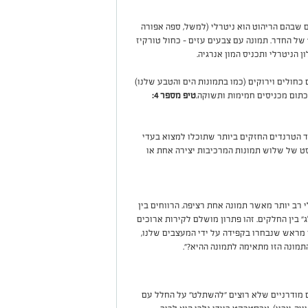
ם שבהם הריהוט הוא ניטרלי (למשל, ספה אפורה
 של החדר. תמונה עם צבעים עזים – כחול טורקיז
ן הניטרלי ותכניס המון אנרגיה.
כחולים וירוקים (כמו בתמונות הים והטבע שלנו)
וכתום מכניסים חמימות ותשוקה.
טיפ מספר 4:
 הטרנדים החזקים ביותר שתוכלו למצוא בעדי
(סט של שלוש תמונות המרכיבות יצירה אחת או
 רב יותר מאשר תמונה אחת רציפה. הרווחים בין
 בין החלקים. זהו פתרון מושלם לקירות ארוכים
 מראש שנבחרו בקפידה על ידי המעצבים שלנו,
ונה הזו מתאימה לתמונה ההיא?".
מודרניים שלא רוצים "להשתלט" על החלל עם