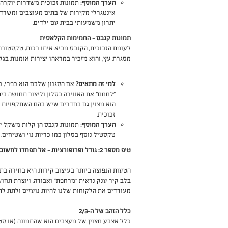
הערך המוסף:
אינטגרלי מקירות של בתים מעוצבים ומשרדים 
יתרון משמעותי בבית עם ילדים.
תמונות קנבס – החמימות הקלאסית
לעומת הזכוכית, הקנבס מביא איתו רכות, טקסטורה
מסגרת עץ, והוא מזכיר במראהו יצירות אומנות בגל
למי זה מתאים?
אם הסגנון שלכם הוא כפרי, ב
"לחמם" את האווירה בסלון וליצור תחושה בית
הוא מצוין גם בחדרים שיש בהם השתקפויות ר
זכוכית.
הערך המוסף:
תמונות קנבס הן קלות משקל יח
טקסטיל נוסף בסלון כמו כריות נוי ושטיחים.
טיפ מספר 2: גודל ופרופורציות – אל תפחדו לחשוב בגדול
הטעות הנפוצה ביותר בעיצוב קירות היא בחירה בת
בלב קיר ענק נראית "מרחפת" ואבודה, ויוצרת תחושה
מעודדים את הלקוחות שלנו להיות נועזים ולתת לת
כלל הזהב של ה-2/3