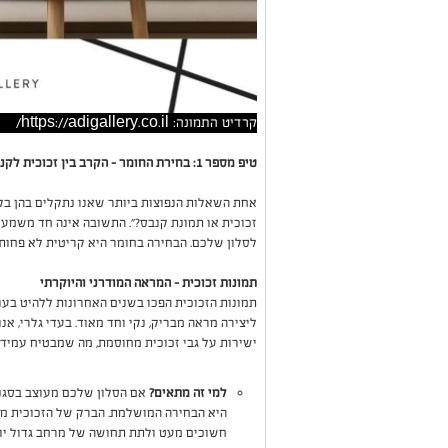
קרדיט התמונה: https://adigallery.co.il/
טיפ מספר 1: בחירת החומר – הקרב בין זכוכית לקנבס
אחת השאלות הנפוצות ביותר שאנו נתקלים בהן בקר
זכוכית או תמונת קנבס?". התשובה אינה חד משמעי
לסלון שלכם. הבחירה בחומר היא קריטית לא פחות 
תמונות זכוכית – המראה המודרני והיוקרתי
תמונות הזכוכית הפכו בשנים האחרונות ללהיט בעול
ישירות על גבי זכוכית מחוסמת, מה שמבטיח עמידו
למי זה מתאים?
אם הסלון שלכם מעוצב בסגנון 
היא הבחירה המושלמת. הברק של הזכוכית מח
חשוכים מעט ולתת תחושה של מרחב גדול יות