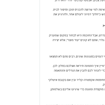
עה, צבע). אבסטרקט בעדי גלרי הוא לרוב
מה למי שרוצה להכניס תוכן וסיפור לבית.
ש כ"חלון" דמיוני לעולם אחר, ולהרגיע את
טנדרט, אבל החוכמה היא לבחור במקום שמעניק
לרי, אתם לא קונים "עוד מוצר", אלא יצירה
 דגמים בסגנונות שונים, רבים מהם לא תמצאו
יין איך התמונה תיראה אצלכם בסלון. לכן,
די לעזור לכם להבין את הגדלים וההתאמה
מחוסמת אקסטרה-קליר ובין אם בקנבס איטלקי
.
 מוקפדת ומוגנת כדי שיגיעו אליכם בשלמותן,