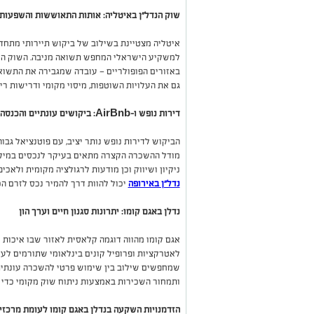
שוק הנדל"ן באיטליה: אותות התאוששות והשפעות
איטליה מצטיינת בשילוב של ביקוש תיירותי מתחדש
למשקיע הישראלי המחפש תשואה מניבה. השוק המק
באזורים הפופולריים — עובדה שמגבירה את התשואה
גם את העלויות השוטפות, מיסוי מקומי ודרישות רי
דירות נופש ו-AirBnb: ביקושים עונתיים והכנסה מניבה
מודל ההשכרה הקצרה מתאים בעיקר לנכסים במיקומ
ניקיון ושיווק וכן מודעות לרגולציה מקומית ולאכי
נדל”ן באירופה
יכול להוות דרך להמיר נכס לזרם הכ
נדלן באגם קומו: יתרונות סגנון חיים וערך הון
אגם קומו מהווה דוגמה קלאסית לאזור שבו איכות ח
לאטרקציות ופרופיל קונים בינלאומי שתורמים לעלי
שמחפשים שילוב בין שימוש פרטי להשכרה עונתית,
ותמחור השכירות באמצעות ניתוח שוק מקומי כדי 
הזדמנויות השקעה בנדלן באגם קומו לעומת מרכזים