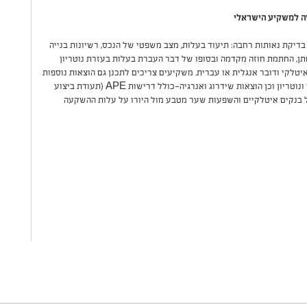
יה למשקיע הישראלי
דיקת נאותות רחבה: תיעוד בעלות, מצב משפטי של הנכס, רשיונות בנייה
תן, החתמת חוזה מקדמה ובסופו של דבר העברת בעלות בעזרת נוטריון
יטלקי ודובר אנגלית או עברית. משקיעים צריכים לתכנן גם הוצאות נוספות
כגון מס רכישה, היטלי רישום, שכר טרחת עורך דין ונוטריון וכן הוצאות שידרוג ואנרגיה—כולל דרישות APE (תעודת ביצוע
ול בנקים איטלקיים והשפעות שער מטבע מול היורו על עלות ההשקעה