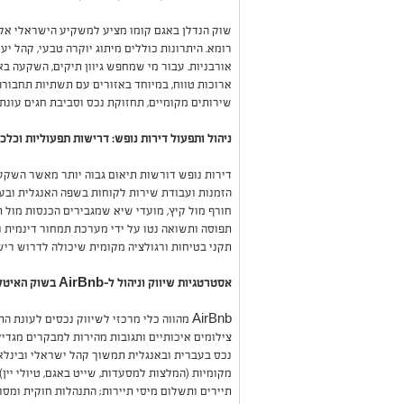
שוק הנדלן באגם קומו מציע למשקיע הישראלי אל
רומא. היתרונות כוללים מיתוג יוקרה טבעי, קהל יע
אורבניות. עבור מי שמחפש גיוון תיקים, השקעה בא
ארוכות טווח, במיוחד באזורים עם תשתיות תחבורה
שירותים מקומיים, תחזוקת נכס וסביבת חגים עונ
ניהול ותפעול דירות נופש: דרישות תפעוליות וכלכ
דירות נופש דורשות תיאום גבוה יותר מאשר השקעות
הזמנות ועבודת שירות לקוחות בשפה האנגלית ובעב
חורף מול קיץ, מועדי שיא שמגבירים הכנסות מול תק
תפוסה ותשואה נטו על ידי מערכת תמחור דינמית ו
תקני בטיחות ורגולציה מקומית שיכולה לדרוש רישי
אסטרטגיות שיווק וניהול ל-AirBnb בשוק האיטלקי
AirBnb מהווה כלי מרכזי לשיווק נכסים לעו
צילומים איכותיים ותגובות מהירות למבקרים מגדי
נכס בעברית ובאנגלית תמשוך קהל ישראלי ובינלאו
מקומיות (המלצות למסעדות, שייט באגם, טיולי יי
תיירים ותשלום מיסי תיירות; התנהלות חוקית ומסו