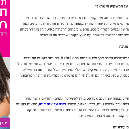
 על המשקיע הישראלי
 ומחירי פתיחה אטרקטיביים באזורים מסוימים, מה שמייצר הזדמנויות
ומי משקם את עצמו אחרי תקופות של חוסר ודאות, והיצע הבתים נמוך
 על נכסים מנוהלים נכון. מחפשים בתים למכירה באיטליה? מומלץ לבחון
שוי לפני רכישה, ולשותף עם יועץ מקומי שמכיר את הנוהלים.
הביקוש לדירות נופש נותר יציב, עם פוטנציאל גבוה להשכרה קצרה דרך פלטפורמות כמו Airbnb, במיוחד בעונות התיירות;
ים מרכזיים וביעדי חופשה פופולריים אך מצריך ניהול מקצועי של תפעול,
פת מסי תיירות. עבור משקיע ישראלי המעוניין לנצל את זרימת המטיילים,
נסות שנתי, בעיקר עם הגעת תיירים מישראל וממדינות אירופה הקרובות.
יים גבוהה יוצרת גם אטרקטיביות להשקעה: נופים ייחודיים, גישה נוחה
ית ערך ארוכת טווח; נדל"ן באזור, ובפרט
דירה על אגם קומו
, מתאים לקונים
 ולכן חשוב לבחון את התאמת הנכס למיתוג שיווקי, דרישות תחזוקה
למקסם תשואה ולהפחית סיכונים.
 עירוניים