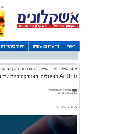
06 אוגוסט 2026 / 06:29
ראשי
חדשות באשקלון
חינוך באשקלון
דרושים באשקלון
לוחות
אתר אשקלונים - אשקלון
>
צרכנות תוכן שיווקי
AirBnb באיטליה: האטרקטיביות של השקעה בנדל"ן מניב
מערכת "אשקלונים"
15.01.26 / 14:59
תגים:
איטליה
נדלן