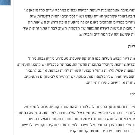
טרנטיבה אטרקטיבית לעומת רכישת נכסים במרכזי ערים כמו מילאן או
ד בינלאומי שמחפש חוויית נופש ושווי נכס יציב יחסית לתנודות שוק
זורים כפריים וסמוכים לאגם יכולה להקטין סיכון ולהציע תשואות הון
 טובות ונגישות לשדה התעופה של מלפןזה. חשוב לבחון את הזמינות של
תית שמשפיעה על המחירים והביקוש.
ליות
 דיור קבוע. מטלות כמו תחזוקה שוטפת, סטנדרט ניקיון גבוה, ניהול
רית צריכות להיכלל בתוכנית ההשקעה. מבחינה כלכלית יש לתכנן עונתיות:
ופות שפל. עלויות ניהול מקצועי עשויות להיות גבוהות, אך גם להגביר
אופטימיזציה של הפלטפורמות. בנוסף, יש להתייחס לביטוחים מתאימים,
ונות או רישום כאירוח תיירים.
נת התיירות והנופש, אך המפתח להצלחה הוא התאמה מקומית. פרופיל מקצועי,
לים דירוג במנועי חיפוש הפנימיים של הפלטפורמה. לצד זאת, השקעה בתיאור
מי כאחד. שימוש בתמחור דינמי, ניתוח תחרות מקומית והצעת חוויות
ן) מעלים את הערך הנתפס. אל תשכחו לעקוב אחרי חוקים מקומיים לרישום
דרת מפחיתה סיכונים ומונעת קנסות יקרים.