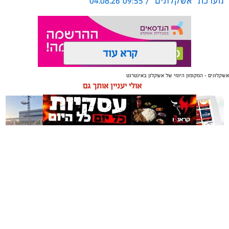
מערכת "אשקלונים" / 09:55 04.08.26
קרא עוד
אשקלונים - המקומון היומי של אשקלון באינטרנט
תגים:
טקסטיל
,
חדר שינה
,
שינה
אולי יעניין אותך גם
תכנון נכון של חדר השינה משפיע באופן ישיר על איכות
המנוחה, על רמות האנרגיה בבוקר ועל התחושה הכללית
בבית. בשנים האחרונות גוברת ההבנה שחדר השינה אינו רק
מקום שבו שמים את הראש בסוף היום, אלא מתחם שאמור
לספק שקט מנטלי ופיזי.
משלוחים באשקלון כל העסקים
תיקון והתקנה שערים חשמליים
עיצוב של חדר שינה מזמין ונעים אינו מצריך שיפוץ מאסיבי
במקום אחד
בדרום
או עומס של פריטים דקורטיביים. ברוב המקרים, הסוד טמון
בדיוק של מספר אלמנטים בסיסיים: החל מבחירת החומרים
שבאים במגע עם העור, דרך וויסות האור ועד לאורח החיים