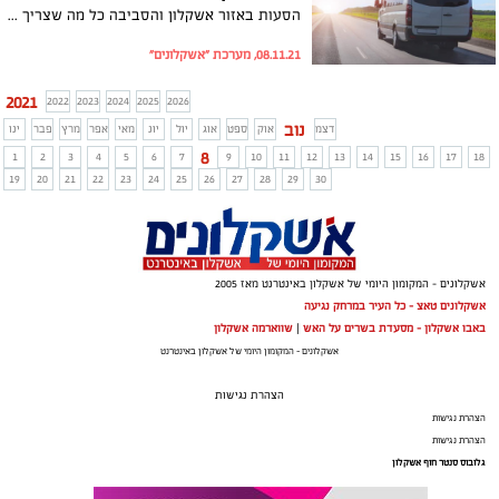
הסעות באזור אשקלון והסביבה כל מה שצריך לדעת
08.11.21, מערכת "אשקלונים"
2021
2022
2023
2024
2025
2026
נוב
דצמ
אוק
ספט
אוג
יול
יונ
מאי
אפר
מרץ
פבר
ינו
8
1
2
3
4
5
6
7
9
10
11
12
13
14
15
16
17
18
19
20
21
22
23
24
25
26
27
28
29
30
אשקלונים - המקומון היומי של אשקלון באינטרנט מאז 2005
אשקלונים טאצ - כל העיר במרחק נגיעה
באבו אשקלון - מסעדת בשרים על האש
|
שווארמה אשקלון
אשקלונים - המקומון היומי של אשקלון באינטרנט
הצהרת נגישות
הצהרת נגישות
הצהרת נגישות
גלובוס סנטר חוף אשקלון