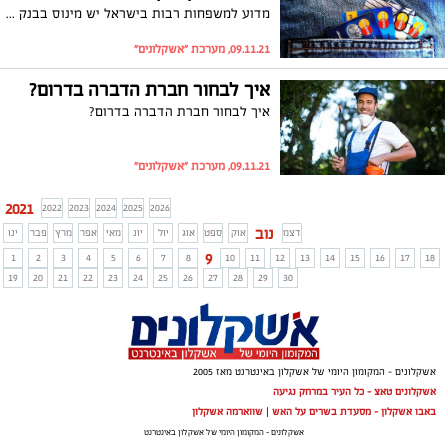
מדוע למשפחות רבות בישראל יש מינוס בבנק ואיך אפשר לצאת ממנו?
09.11.21, מערכת "אשקלונים"
איך לבחור חברת הדברה בדרום?
איך לבחור חברת הדברה בדרום?
09.11.21, מערכת "אשקלונים"
2021
2022
2023
2024
2025
2026
נוב
דצמ
אוק
ספט
אוג
יול
יונ
מאי
אפר
מרץ
פבר
ינו
9
1
2
3
4
5
6
7
8
10
11
12
13
14
15
16
17
18
19
20
21
22
23
24
25
26
27
28
29
30
אשקלונים - המקומון היומי של אשקלון באינטרנט מאז 2005
אשקלונים טאצ - כל העיר במרחק נגיעה
באבו אשקלון - מסעדת בשרים על האש
|
שווארמה אשקלון
אשקלונים - המקומון היומי של אשקלון באינטרנט