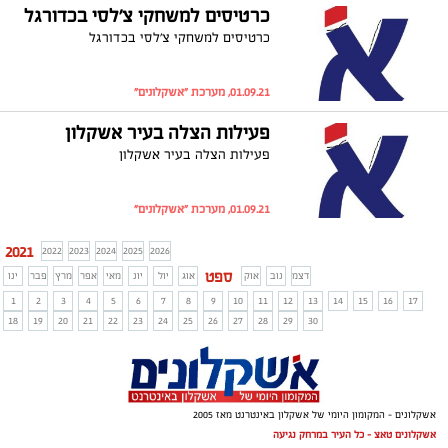
כרטיסים למשחקי צ׳לסי בכדורגל
כרטיסים למשחקי צ׳לסי בכדורגל
01.09.21, מערכת "אשקלונים"
פעילות הצלה בעיר אשקלון
פעילות הצלה בעיר אשקלון
01.09.21, מערכת "אשקלונים"
2021
2022
2023
2024
2025
2026
ספט
דצמ
נוב
אוק
אוג
יול
יונ
מאי
אפר
מרץ
פבר
ינו
1
2
3
4
5
6
7
8
9
10
11
12
13
14
15
16
17
18
19
20
21
22
23
24
25
26
27
28
29
30
אשקלונים - המקומון היומי של אשקלון באינטרנט מאז 2005
אשקלונים טאצ - כל העיר במרחק נגיעה