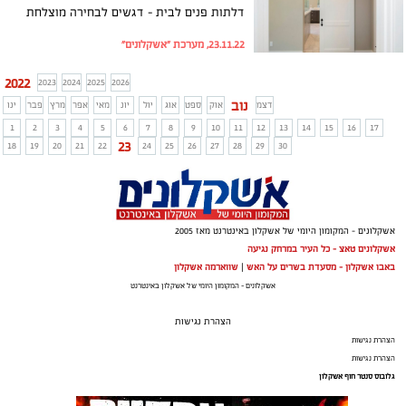
דלתות פנים לבית – דגשים לבחירה מוצלחת
23.11.22, מערכת "אשקלונים"
2022
2023
2024
2025
2026
נוב
דצמ
אוק
ספט
אוג
יול
יונ
מאי
אפר
מרץ
פבר
ינו
1
2
3
4
5
6
7
8
9
10
11
12
13
14
15
16
17
23
18
19
20
21
22
24
25
26
27
28
29
30
אשקלונים - המקומון היומי של אשקלון באינטרנט מאז 2005
אשקלונים טאצ - כל העיר במרחק נגיעה
באבו אשקלון - מסעדת בשרים על האש
|
שווארמה אשקלון
אשקלונים - המקומון היומי של אשקלון באינטרנט
הצהרת נגישות
הצהרת נגישות
הצהרת נגישות
גלובוס סנטר חוף אשקלון