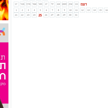
דצמ
נוב
אוק
ספט
אוג
יול
יונ
מאי
אפר
מרץ
פבר
ינו
1
2
3
4
5
6
7
8
9
10
11
12
13
14
15
16
25
21
22
23
24
26
27
28
29
30
31