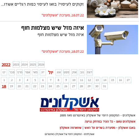
זקוקים לעיסוי? בואו לעיסוי כפות רגליים אשדוד!
18.07.22, מערכת "אשקלונים"
איזה מזל שיש מצלמות חוף
איזה מזל שיש מצלמות חוף
18.07.22, מערכת "אשקלונים"
2022
2023
2024
2025
2026
יול
דצמ
נוב
אוק
ספט
אוג
יונ
מאי
אפר
מרץ
פבר
ינו
1
2
3
4
5
6
7
8
9
10
11
12
13
14
15
16
17
18
19
20
21
22
23
24
25
26
27
28
29
30
31
אשקלונים - המקומון היומי של אשקלון באינטרנט מאז 2005
אשקלונים טאצ - כל העיר במרחק נגיעה
באבו אשקלון - מסעדת בשרים על האש
|
שווארמה אשקלון
אשקלונים - המקומון היומי של אשקלון באינטרנט