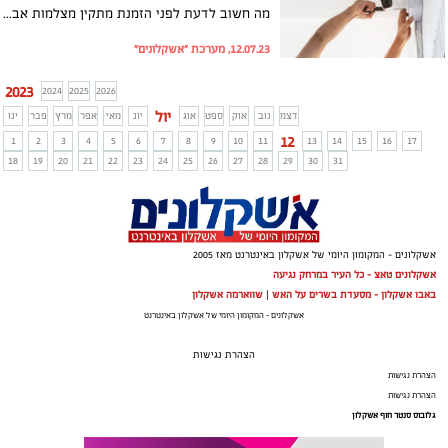
מה חשוב לדעת לפני הזמנת מתקין מצלמות אבטחה
12.07.23, מערכת "אשקלונים"
2023
2024
2025
2026
יול
דצמ
נוב
אוק
ספט
אוג
יונ
מאי
אפר
מרץ
פבר
ינו
12
1
2
3
4
5
6
7
8
9
10
11
13
14
15
16
17
18
19
20
21
22
23
24
25
26
27
28
29
30
31
אשקלונים - המקומון היומי של אשקלון באינטרנט מאז 2005
אשקלונים טאצ - כל העיר במרחק נגיעה
באבו אשקלון - מסעדת בשרים על האש
|
שווארמה אשקלון
אשקלונים - המקומון היומי של אשקלון באינטרנט
הצהרת נגישות
הצהרת נגישות
הצהרת נגישות
גלובוס סנטר חוף אשקלון