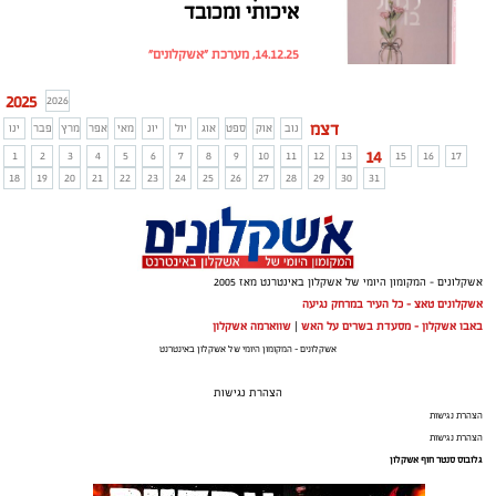
איכותי ומכובד
14.12.25, מערכת "אשקלונים"
2025
2026
דצמ
נוב
אוק
ספט
אוג
יול
יונ
מאי
אפר
מרץ
פבר
ינו
14
1
2
3
4
5
6
7
8
9
10
11
12
13
15
16
17
18
19
20
21
22
23
24
25
26
27
28
29
30
31
אשקלונים - המקומון היומי של אשקלון באינטרנט מאז 2005
אשקלונים טאצ - כל העיר במרחק נגיעה
באבו אשקלון - מסעדת בשרים על האש
|
שווארמה אשקלון
אשקלונים - המקומון היומי של אשקלון באינטרנט
הצהרת נגישות
הצהרת נגישות
הצהרת נגישות
גלובוס סנטר חוף אשקלון