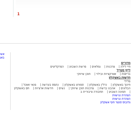
1
אשקל
באב
מדורים
חיי לילה
צרכנות
גמלאים
פרשת השבוע
הפרקליטים
לייף סטייל
בריאות
אטרקציות ובילוי
תוכן שיווקי
חדשות באשקלון
פלילי
חינוך באשקלון
נדל"ן באשקלון
ספורט באשקלון
נתפס בעדשה
פנאי ואוכל
הבלוגים
אהבנו ברשת
צרכנות תוכן שיווקי
נשים
חדשות ארציות
חם באשקלון
תמונה השבוע
תחבורה ציבורית ב
הצהרת נגישות
הצהרת נגישות
גלובוס סנטר חוף אשקלון