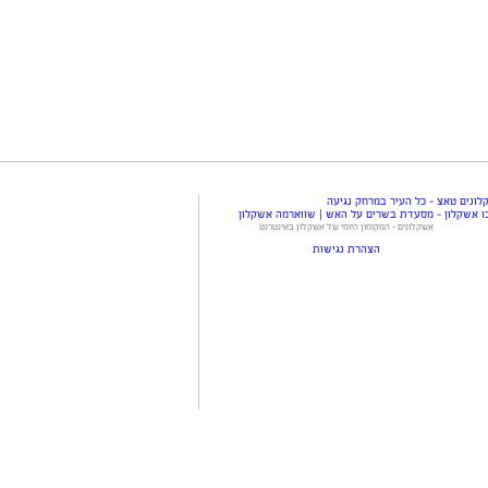
ונים טאצ - כל העיר במרחק נגיעה
ו אשקלון - מסעדת בשרים על האש
|
שווארמה אשקלון
אשקלונים - המקומון היומי של אשקלון באינטרנט
הצהרת נגישות