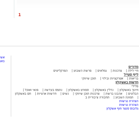
1
אשקל
באב
מדורים
חיי לילה
צרכנות
גמלאים
פרשת השבוע
הפרקליטים
לייף סטייל
בריאות
אטרקציות ובילוי
תוכן שיווקי
חדשות באשקלון
פלילי
חינוך באשקלון
נדל"ן באשקלון
ספורט באשקלון
נתפס בעדשה
פנאי ואוכל
הבלוגים
אהבנו ברשת
צרכנות תוכן שיווקי
נשים
חדשות ארציות
חם באשקלון
תמונה השבוע
תחבורה ציבורית ב
הצהרת נגישות
הצהרת נגישות
גלובוס סנטר חוף אשקלון