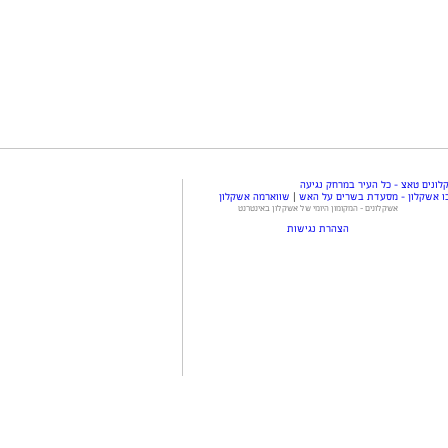
ונים טאצ - כל העיר במרחק נגיעה
ו אשקלון - מסעדת בשרים על האש
|
שווארמה אשקלון
אשקלונים - המקומון היומי של אשקלון באינטרנט
הצהרת נגישות