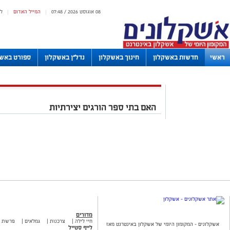
08 אוגוסט 2026 / 07:48
המייל האדום
ל
|
|
ראשי
חדשות באשקלון
חינוך באשקלון
נדל"ן באשקלון
ספורט באשק
לוחות
האם בתי ספר הורגים יצירתיות
מדורים
חיי לילה
צרכנות
גמלאים
פרשת 
אשקלונים - המקומון היומי של אשקלון באינטרנט מאז
לייף סטייל