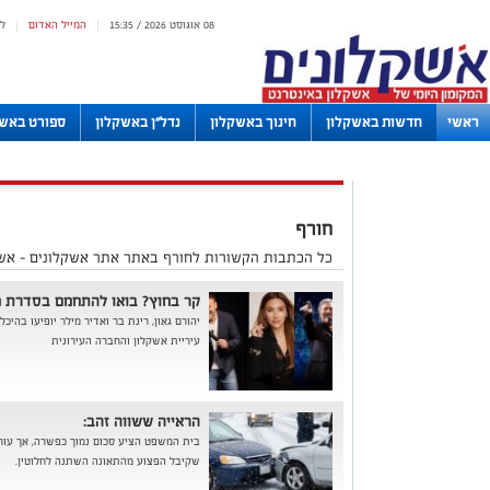
08 אוגוסט 2026 / 15:35
המייל האדום
ל
|
|
ראשי
חדשות באשקלון
חינוך באשקלון
נדל"ן באשקלון
ספורט באשק
לוחות
חורף
כל הכתבות הקשורות לחורף באתר אתר אשקלונים - אש
קר בחוץ? בואו להתחמם בסדרת מ
יהורם גאון, רינת בר ואדיר מילר יופיעו בה
עיריית אשקלון והחברה העירונית
הראייה ששווה זהב:
בית המשפט הציע סכום נמוך כפשרה, אך עורך
שקיבל הפצוע מהתאונה השתנה לחלוטין.