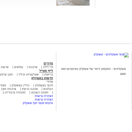
מדורים
חיי לילה
צרכנות
גמלאים
פרשת 
אשקלונים - המקומון היומי של אשקלון באינטרנט מאז
לייף סטייל
2005
בריאות
אטרקציות ובילוי
תוכן שיווקי
חדשות באשקלון
פלילי
חינוך באשקלון
נדל"ן באשקלון
ספור
הבלוגים
אהבנו ברשת
צרכנות תוכן ש
תמונה השבוע
תחבורה ציבורית ב
הצהרת נגישות
הצהרת נגישות
גלובוס סנטר חוף אשקלון