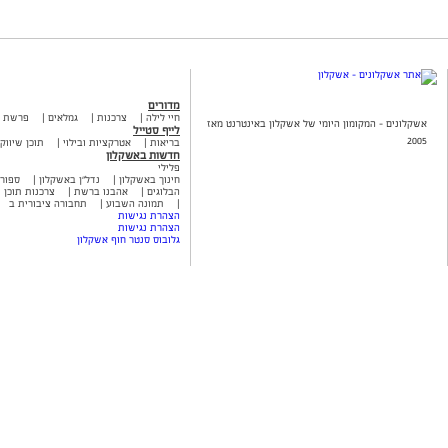
מדורים
חיי לילה
צרכנות
גמלאים
פרשת 
אשקלונים - המקומון היומי של אשקלון באינטרנט מאז
לייף סטייל
2005
בריאות
אטרקציות ובילוי
תוכן שיווקי
חדשות באשקלון
פלילי
חינוך באשקלון
נדל"ן באשקלון
ספור
הבלוגים
אהבנו ברשת
צרכנות תוכן ש
תמונה השבוע
תחבורה ציבורית ב
הצהרת נגישות
הצהרת נגישות
גלובוס סנטר חוף אשקלון