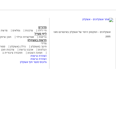
מדורים
חיי לילה
צרכנות
גמלאים
פרשת 
אשקלונים - המקומון היומי של אשקלון באינטרנט מאז
לייף סטייל
2005
בריאות
אטרקציות ובילוי
תוכן שיווקי
חדשות באשקלון
פלילי
חינוך באשקלון
נדל"ן באשקלון
ספור
הבלוגים
אהבנו ברשת
צרכנות תוכן ש
תמונה השבוע
תחבורה ציבורית ב
הצהרת נגישות
הצהרת נגישות
גלובוס סנטר חוף אשקלון