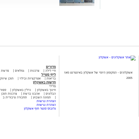
מדורים
חיי לילה
צרכנות
גמלאים
פרשת 
אשקלונים - המקומון היומי של אשקלון באינטרנט מאז
לייף סטייל
2005
בריאות
אטרקציות ובילוי
תוכן שיווקי
חדשות באשקלון
פלילי
חינוך באשקלון
נדל"ן באשקלון
ספור
הבלוגים
אהבנו ברשת
צרכנות תוכן ש
תמונה השבוע
תחבורה ציבורית ב
הצהרת נגישות
הצהרת נגישות
גלובוס סנטר חוף אשקלון