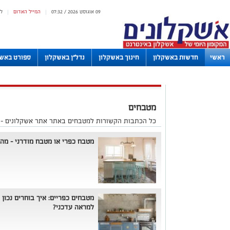
09 אוגוסט 2026 / 07:32
המייל האדום
ל
|
|
ראשי
חדשות באשקלון
חינוך באשקלון
נדל"ן באשקלון
ספורט באשק
לוחות
מטבחים
כל הכתבות הקשורות למטבחים באתר אתר אשקלונים - 
מטבח כפרי או מטבח מודרני – מה
מטבחים כפריים: איך בוחרים נכון ו
למראה עדכני?