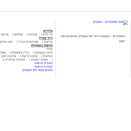
מדורים
חיי לילה
צרכנות
גמלאים
פרשת 
אשקלונים - המקומון היומי של אשקלון באינטרנט מאז
לייף סטייל
2005
בריאות
אטרקציות ובילוי
תוכן שיווקי
חדשות באשקלון
פלילי
חינוך באשקלון
נדל"ן באשקלון
ספור
הבלוגים
אהבנו ברשת
צרכנות תוכן ש
תמונה השבוע
תחבורה ציבורית ב
הצהרת נגישות
הצהרת נגישות
גלובוס סנטר חוף אשקלון