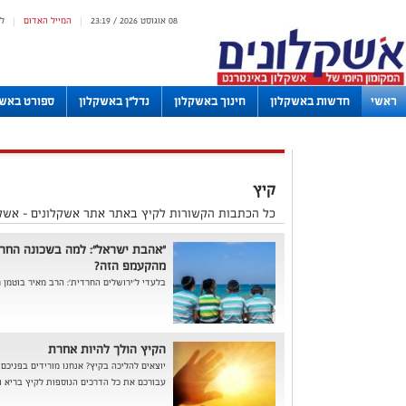
08 אוגוסט 2026 / 23:19
המייל האדום
ל
|
|
ראשי
חדשות באשקלון
חינוך באשקלון
נדל"ן באשקלון
ספורט באשק
לוחות
קיץ
כל הכתבות הקשורות לקיץ באתר אתר אשקלונים - אשק
"אהבת ישראל": למה בשכונה החרד
מהקעמפ הזה?
בלעדי ל'ירושלים החרדית': הרב מאיר בוטמן 
הקיץ הולך להיות אחרת
יוצאים להליכה בקיץ? אנחנו מורידים בפניכם
עבורכם את כל הדרכים הנוספות לקיץ ברי