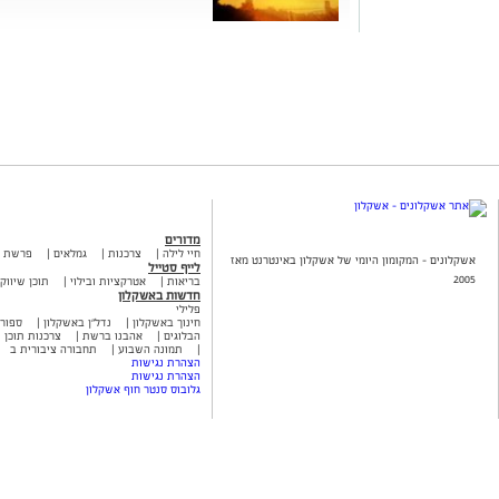
מדורים
חיי לילה
צרכנות
גמלאים
פרשת 
אשקלונים - המקומון היומי של אשקלון באינטרנט מאז
לייף סטייל
2005
בריאות
אטרקציות ובילוי
תוכן שיווקי
חדשות באשקלון
פלילי
חינוך באשקלון
נדל"ן באשקלון
ספור
הבלוגים
אהבנו ברשת
צרכנות תוכן ש
תמונה השבוע
תחבורה ציבורית ב
הצהרת נגישות
הצהרת נגישות
גלובוס סנטר חוף אשקלון