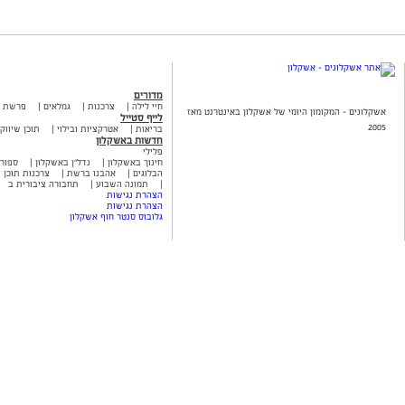
מדורים
חיי לילה
צרכנות
גמלאים
פרשת 
אשקלונים - המקומון היומי של אשקלון באינטרנט מאז
לייף סטייל
2005
בריאות
אטרקציות ובילוי
תוכן שיווקי
חדשות באשקלון
פלילי
חינוך באשקלון
נדל"ן באשקלון
ספור
הבלוגים
אהבנו ברשת
צרכנות תוכן ש
תמונה השבוע
תחבורה ציבורית ב
הצהרת נגישות
הצהרת נגישות
גלובוס סנטר חוף אשקלון