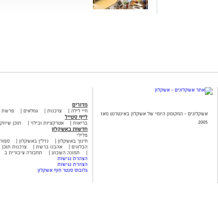
מדורים
חיי לילה
צרכנות
גמלאים
פרשת 
אשקלונים - המקומון היומי של אשקלון באינטרנט מאז
לייף סטייל
2005
בריאות
אטרקציות ובילוי
תוכן שיווקי
חדשות באשקלון
פלילי
חינוך באשקלון
נדל"ן באשקלון
ספור
הבלוגים
אהבנו ברשת
צרכנות תוכן ש
תמונה השבוע
תחבורה ציבורית ב
הצהרת נגישות
הצהרת נגישות
גלובוס סנטר חוף אשקלון