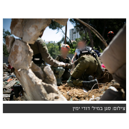
צילום: סגן במיל׳ דודי ימין