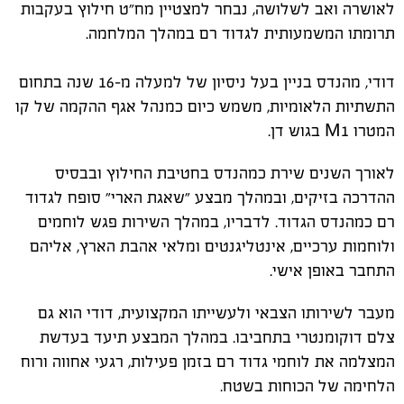
לאושרה ואב לשלושה, נבחר למצטיין מח״ט חילוץ בעקבות
תרומתו המשמעותית לגדוד רם במהלך המלחמה.
דודי, מהנדס בניין בעל ניסיון של למעלה מ-16 שנה בתחום
התשתיות הלאומיות, משמש כיום כמנהל אגף ההקמה של קו
המטרו M1 בגוש דן.
לאורך השנים שירת כמהנדס בחטיבת החילוץ ובבסיס
ההדרכה בזיקים, ובמהלך מבצע ״שאגת הארי״ סופח לגדוד
רם כמהנדס הגדוד. לדבריו, במהלך השירות פגש לוחמים
ולוחמות ערכיים, אינטליגנטים ומלאי אהבת הארץ, אליהם
התחבר באופן אישי.
מעבר לשירותו הצבאי ולעשייתו המקצועית, דודי הוא גם
צלם דוקומנטרי בתחביבו. במהלך המבצע תיעד בעדשת
המצלמה את לוחמי גדוד רם בזמן פעילות, רגעי אחווה ורוח
הלחימה של הכוחות בשטח.