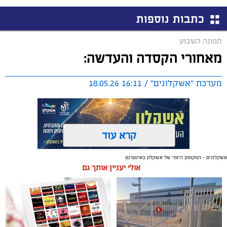
כתבות נוספות
תמונה השבוע
מאחורי הקסדה והעדשה:
מערכת "אשקלונים" / 16:11 18.05.26
קרא עוד
אשקלונים - המקומון היומי של אשקלון באינטרנט
תגים:
צילום דוקומנטרי
אולי יעניין אותך גם
גאווה מקומית: סגן במיל׳ דודי ימין, בן 44 מאשקלון, נשוי
לאושרה ואב לשלושה, נבחר למצטיין מח״ט חילוץ בעקבות
תרומתו המשמעותית לגדוד רם במהלך המלחמה.