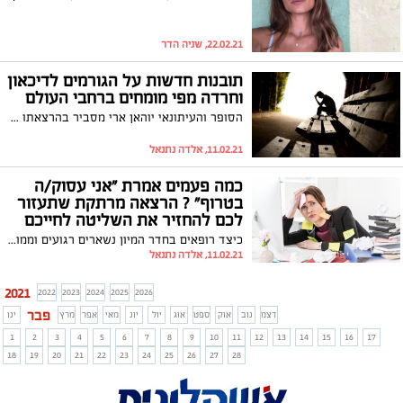
22.02.21, שניה הדר
תובנות חדשות על הגורמים לדיכאון
וחרדה מפי מומחים ברחבי העולם
הסופר והעיתונאי יוהאן ארי מסביר בהרצאתו שהדרך להתמודדות עם הדיכאון כרוכה בשינויים באורח החיים שלנו. "דבר אחד מאחד את הסיבות הרבות לדיכאון וחרדה כולם יודעים שיש להם צרכים גופניים טבעיים, נכון? אתם זקוקים למזון, אתם זקוקים למים, אתם זקוקים למחסה, אתה זקוקים לאוויר נקי. לו הייתי לוקח מכם את הדברים האלה, תהיו ממש מהר בצרות צרורות אבל באותו זמן, לכל אדם יש תמיד צרכים פסיכולוגיים טבעיים.
11.02.21, אלדה נתנאל
כמה פעמים אמרת "אני עסוק/ה
בטרוף" ? הרצאה מרתקת שתעזור
לכם להחזיר את השליטה לחייכם
כיצד רופאים בחדר המיון נשארים רגועים וממוקדים בתוך הכאוס? על סמך ניסיון של שנים, רופאת המיון דאריה לונג חולקת מסגרת ישירה שתעזור לכם להחזיר את השליטה ולהרגיש פחות המומים כשחייכם מתחילים להיות "עסוקים בטירוף".
11.02.21, אלדה נתנאל
2021
2022
2023
2024
2025
2026
פבר
דצמ
נוב
אוק
ספט
אוג
יול
יונ
מאי
אפר
מרץ
ינו
1
2
3
4
5
6
7
8
9
10
11
12
13
14
15
16
17
18
19
20
21
22
23
24
25
26
27
28