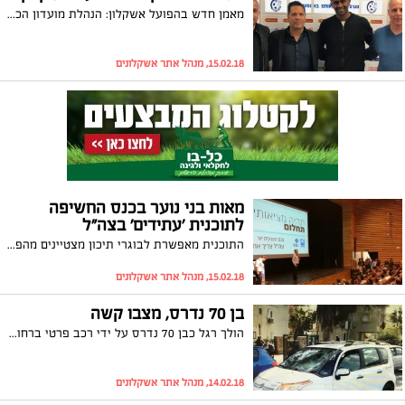
מאמן חדש בהפועל אשקלון: הנהלת מועדון הכדורגל של הפועל אשקלון סיכמה עם מסאי דגו, על איוש משרת המאמן בקבוצה
15.02.18, מנהל אתר אשקלונים
מאות בני נוער בכנס החשיפה
לתוכנית 'עתידים' בצה"ל
התוכנית מאפשרת לבוגרי תיכון מצטיינים מהפריפריה לדחות את הגיוס וללמוד לתואר אקדמי בתחומים מגוונים ובמוסדות האקדמיים המובילים בישראל
15.02.18, מנהל אתר אשקלונים
בן 70 נדרס, מצבו קשה
הולך רגל כבן 70 נדרס על ידי רכב פרטי ברחוב ההסתדרות בעיר. הוא פונה לבית חולים ברזילי במצב קשה. המשטרה: "הולך הרגל חצה כביש שלא במעבר חצייה"
14.02.18, מנהל אתר אשקלונים