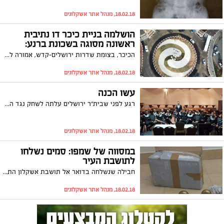
18.02.18, מנהל אתר אשקלונים
הושלמה בניית כיכר דו נתיבית
ראשונה מסוגה בשכונת ברנע:
הכיכר, בצומת שדרות ירושלים-קדש, אמורה להקל משמעותית על עומסי התנועה במקום
18.02.18, מנהל אתר אשקלונים
עשו הכנה
רגע לפני שבית"ר ירושלים עלתה לשחק נגד הפועל אשקלון במוצ"ש, התארחו חברי הקבוצה במלון 'הרלינגטון' באשקלון. השחקנים והצוות המקצועי נהנו ממנוחה, קפה ועוגה ונראה כי השהייה במלון עשתה להם טוב. את זה ניתן לקבוע על פי מבחן התוצאה 3:1 לירושלמים.
18.02.18, מנהל אתר אשקלונים
במסווה של שמפו: סמים נשלחו
לתושבת העיר
חבילה שנשלחה בדואר אל תושבת אשקלון התגלתה כניסיון להבריח סמים מחו"ל. המשטרה תפסה בחבילה בקבוקי שמפו בהם היה חצי ק"ג סם מסוג קוקאין נוזלי
18.02.18, מנהל אתר אשקלונים