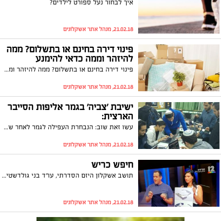
איך לבחור נעל ספורט לילדים?
21.02.18, מנהל אתר אשקלונים
פינוי דירה בחינם או בתשלום? ממה
להיזהר וממה כדאי להימנע
פינוי דירה בחינם או בתשלום? ממה להיזהר וממה כדאי להימנע
21.02.18, מנהל אתר אשקלונים
ישיבת 'צביה' בגמר אליפות הסייבר
הארצית:
עשו זאת שוב: הנבחרת העפילה לגמר לאחר שבשנה שעברה קטפה את המקום הראשון בארץ; בנוסף, שניים מתלמידי החטיבה נבחרו להיות חלק מנבחרת ישראל הצעירה במתמטיקה
21.02.18, מנהל אתר אשקלונים
חיפש כריש
תושב אשקלון היזם הסדרתי, עו"ד בני גולדשטיין, הגיע שוב לפריים טיים. הפעם הוא הציג פטנט בתכנית "הכרישים" - עדשה למשקפיים בה תוכלו לראות את מה שקורה בנייד שלכם בקלי קלות. למרבה הצער הוא לא זכה לקבל מימון לפרויקט, אבל בהחלט הרשים את ה"כרישים". מחכים כבר לפטנט הבא...
21.02.18, מנהל אתר אשקלונים