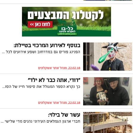
בנוסף לאירוע המרכזי בטיילת:
הפנינג פורים גם במדרחוב ושפע אירועים לכל המשפחה: יניב בן משיח לציבור הדתי, פורימונים של תנועות הנוער, הפנינג חגיגי לבעלי צרכים מיוחדים ועוד
22.02.18, מנהל אתר אשקלונים
"דודי, אתה כבר לא ילד"
כך נקרא הספר המגולל את סיפור חייו של הסופר האשקלוני, דוד אריאל. אריאל הגיע להעניק את הספר ליו"ר ארגון הגמלאים העירוני, שרה זכריה, שהתרגשה מהמעמד ומסרה: "זהו סיפור נוגע, מרגש המספר את סיפורו של העם היהודי משואה לתקומה"
22.02.18, מנהל אתר אשקלונים
עשר של בילוי:
חברי ארגון הגמלאים העירוני נהנים מדי שלישי מסרט ב-10 ₪ בלבד ברשת בתי הקולנוע globusmax במתחם הבילוי והפנאי 'מרינה מול' באשקלון. יו"ר הארגון, שרה זכריה, בירכה על היוזמה של הרשת ואמרה: "מחמם את הלב לראות את ההטבות למען האזרחים הוותיקים"