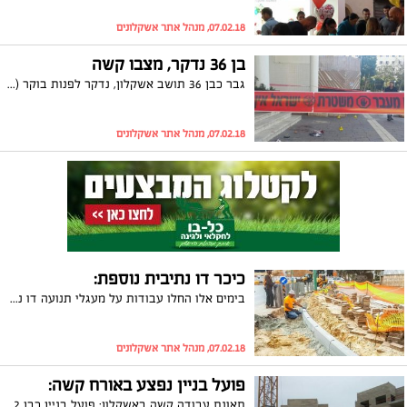
07.02.18, מנהל אתר אשקלונים
בן 36 נדקר, מצבו קשה
גבר כבן 36 תושב אשקלון, נדקר לפנות בוקר (רביעי) ונפצע באורח קשה. המשטרה פתחה בחקירה
07.02.18, מנהל אתר אשקלונים
כיכר דו נתיבית נוספת:
בימים אלו החלו עבודות על מעגלי תנועה דו נתיביים גם לאורך ציר 'קדש' בשכונת ברנע. במסגרת העבודות יתווספו גם נתיב נסיעה ושביל אופניים. מעגלי תנועה דו נתיביים יבוצעו גם ב'שדרות ירושלים'
07.02.18, מנהל אתר אשקלונים
פועל בניין נפצע באורח קשה:
תאונת עבודה קשה באשקלון: פועל בניין כבן 22 נפצע באורח קשה לאחר שנפגע ממיכל בטון שנפל עליו ממנוף באתר בנייה בשכונת אגמים. הוא נפגע פגיעה רב מערכתית