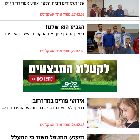
שני תלמידים מבית הספר 'אורט אפרידר' הגיעו למקום השני בתחרות נוער בינלאומית בזכות מיזם שהמציאו - לשדרוג קוצב הלב והמוח
27.02.18, מנהל אתר אשקלונים
הגביע הוא שלנו!
בסקין גרשון קטף את המקום הראשון באליפות גביע העולם ומדורג כעת במקום ה-63 העולמי; לב אברבוך ופיזנברג יעקב הגיעו למקום השלישי
27.02.18, מנהל אתר אשקלונים
אירועי פורים במדרחוב:
בנוסף לאירוע המרכזי בבר כוכבא: הפנינג פורים גם במדרחוב ושפע אירועים לכל המשפחה יניב בן משיח לציבור הדתי, פורימונים של תנועות הנוער, הפנינג חגיגי לבעלי צרכים מיוחדים ועוד.
26.02.18, מנהל אתר אשקלונים
מזעזע: המטפל חשוד כי התעלל