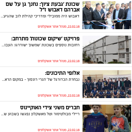
שכונת 'גבעת ציון': נחנך גן על שם
אברהם דאבוש ז"ל
דאבוש היה ממובילי ומדריכי קהילת לוב שהגיעה לעיר בשנות ה-50. בתו של אברהם, נורית דאבוש: "ההנצחה של אבי ז"ל על ידי עיריית אשקלון ראויה להערכה"
22.02.18, מנהל אתר אשקלונים
פרויקט 'שיקום שכונות' מתרחב:
רחובות נוספים בשכונת 'שמשון' ישודרגו: העבודות יכללו שדרוג ושיקום תשתיות המים והביוב בבניינים ברחובות אלו וסלילת שבילי גישה חדשים
22.02.18, מנהל אתר אשקלונים
אלופי התיכונים:
נבחרת הכדורגל של 'הנרי רונסון' - במקום הראשון בטורניר בתי הספר התיכוניים
22.02.18, מנהל אתר אשקלונים
חברים משני צידי האוקיינוס
ריילי מבולטימור וטל מאשקלון נפגשו בשבוע שעבר בבית ספר "דקל", בית הספר של טל, כחלק מביקורו של ריילי ומשפחתו בישראל. המפגש חיזק את החברות ביניהם אשר החלה במסגרת פרויקט ''תאומי קריאה'' של שותפות אשקלון - בולטימור בו הם לקחו חלק
22.02.18, מנהל אתר אשקלונים