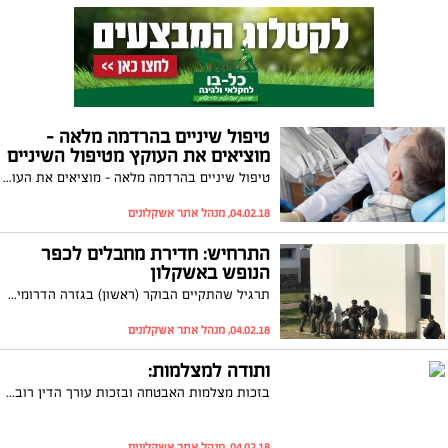
טיפול שיניים בהרדמה מלאה -
מוציאים את העוקץ מטיפול השיניים
טיפול שיניים בהרדמה מלאה - מוציאים את העוקץ מטיפול השיניים
04.02.18, מנהל אתר אשקלונים
התרחיש: חדירת מחבלים לכפר
הנופש באשקלון
תרגיל שהתקיים הבוקר (ראשון) בגזרה הדרומית, דימה תרחיש בו חדרו מחבלים מהים לכפר הנופש בעיר. גם השר לביטחון פנים, גלעד ארדן, הגיע כדי לעקוב אחר התפתחות התרגיל מקרוב. ארדן: "אנחנו נערכים לכל תרחיש אפשרי. מה שהיה במבצעים הקודמים הוא לא מה שיהיה בפעם הבאה"
04.02.18, מנהל אתר אשקלונים
ותודה למצלמות:
בזכות מצלמות האבטחה ובזכות עורך הדין רובי גלבוע, ניצל גבר כבן 50 מאישום חמור ואולי אף ישיבה ממושכת מאחורי סורג ובריח זאת לאחר שנחשד בהטמנת מטען לרכבו שלו. לאחר שעורך הדין הציג בפני בית המשפט באשקלון סרטון ובו נראה כי אדם אחר הטמין את המטען הוא שוחרר
04.02.18, מנהל אתר אשקלונים