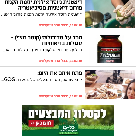
דיאטנית מוסד אילנית יוזמת הקמת
פורום דיאטניות פסיכיאטריה
דיאטנית מוסד אילנית יוזמת הקמת פורום דיאטניות פסיכיאטריה
11.02.18, מנהל אתר אשקלונים
הכל על טריבולוס (קוטב מצוי) -
סגולות בריאותיות
הכל על טריבולוס (קוטב מצוי) - סגולות בריאותיות
11.02.18, מנהל אתר אשקלונים
פתח איתם את היום:
קובי עמיאני, השף והבעלים של מסעדת YOGO'S באשקלון התארח בתכנית "פותחים יום" בערוץ רשת בהנחיית קובי מחט ומיה זיו וולף והציג מנות מתוקות מושחתות בשידור חי. YOGO'S היא מסעדת קונספט ייחודית עם קינוחים מושחתים ותפריט יוגורט ייחודי. המסעדה נפתחה בחצי שנה האחרונה ברחוב מלכי ישראל באשקלון וניתן להשיג את כל המנות בתפריט גם בגרסה טבעונית. כחלק מהטעימות שהתבצעו בתכנית אמר קובי מחט שהמנות הטבעונית כלל לא מורגשות כמנות טבעוניות. בתמונה: קובי עמיאני, קובי מחט ומיה וולף זיו.
11.02.18, מנהל אתר אשקלונים