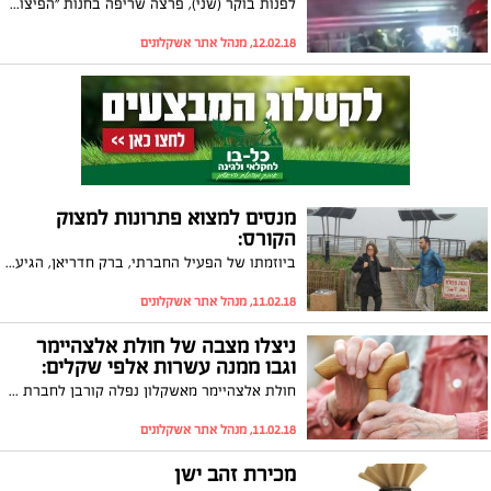
לפנות בוקר (שני), פרצה שריפה בחנות "הפיצוחים של עמירה" במדרחוב באשקלון. כוחות כיבוי אש שהוזעקו למקום נאלצו לפרוץ את התריס, נזק נגרם לחנות. חוקר שריפות פתח בחקירה
12.02.18, מנהל אתר אשקלונים
מנסים למצוא פתרונות למצוק
הקורס:
ביוזמתו של הפעיל החברתי, ברק חדריאן, הגיעה היום (ראשון) לאשקלון חברת הכנסת, יעל כהן פארן, כדי לעמוד מקרוב על מצבו של המצוק בטיילת והסכנות בקריסתו. הביקור המוצלח נשא פרי ויוביל לכינוס דיון חירום בכנסת. חדריאן: "המצב החמור מחייב לפעול בהקדם"
11.02.18, מנהל אתר אשקלונים
ניצלו מצבה של חולת אלצהיימר
וגבו ממנה עשרות אלפי שקלים:
חולת אלצהיימר מאשקלון נפלה קורבן לחברת טלמרקטינג וביטוח. בהתערבותו של איציק נפש, הושב כספה על סך 30,000 ש"ח
11.02.18, מנהל אתר אשקלונים
מכירת זהב ישן