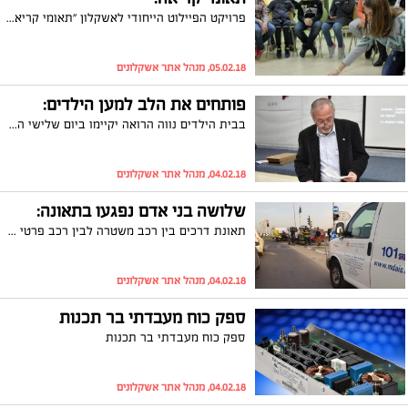
פרויקט הפיילוט הייחודי לאשקלון "תאומי קריאה" המתקיים יחד עם הקהילה היהודית בבולטימור, ארה''ב הסתיים השבוע בערב חגיגי
05.02.18, מנהל אתר אשקלונים
פותחים את הלב למען הילדים:
בבית הילדים נווה הרואה יקיימו ביום שלישי השבוע את ערב ההתרמה השנתי למען ילדי המקום. יו"ר עמותת הידידים של בית הילדים, דוד רוזנר, הזמין את התורמים כבכל שנה להגיע למקום ולפתוח את הלב
04.02.18, מנהל אתר אשקלונים
שלושה בני אדם נפגעו בתאונה:
תאונת דרכים בין רכב משטרה לבין רכב פרטי בכניסה לאשקלון: שלושה בני אדם נפגעו, שניים באורח בינוני. הצומת חסום לתנועה, עומסים כבדים במקום
04.02.18, מנהל אתר אשקלונים
ספק כוח מעבדתי בר תכנות
ספק כוח מעבדתי בר תכנות
04.02.18, מנהל אתר אשקלונים