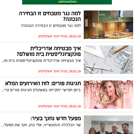
למה נגר מטבחים זו הבחירה
הנכונה?
למה נגר מטבחים זו הבחירה הנכונה?
28.02.18, מנהל אתר אשקלונים
איך מבטיחה אדריכלית
פונקציונליסטית בית מושלם?
איך מבטיחה אדריכלית פונקציונליסטית בית מושלם?
28.02.18, מנהל אתר אשקלונים
חגיגות פורים: לוח האירועים המלא
ביום חמישי יתקיימו באשקלון חגיגות פורים טיילת בר כוכבא. על הבמה המרכזית יופיעו עדן בן זקן, נועה קירל, אביאור מלסה, דוד חיים וקופיקו. בנוסף, יקשטו את הטיילת מופעי קרקס אווירי עוצרי נשימה, להטוטנים ואקרובטים, מתחמי צילום חווייתיים ועוד. לוח הזמנים המפורט
28.02.18, מנהל אתר אשקלונים
מפעל חדש נחנך בעיר:
שר הכלכלה והתעשייה, אלי כהן, חנך את מפעל "דלי פיש" החדש באשקלון, אשר מחצית מעובדיו הנם עובדים עם מוגבלות