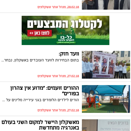
28.02.18, מנהל אתר אשקלונים
וועד חזק:
בתום הבחירות לוועד העובדים באשקלון, נבחר ברוב קולות הצוות המכהן בראשותו של ארמו וקנין. וקנין: "תודה לכל אחד ואחת מכם על האמון המחודש"
27.02.18, מנהל אתר אשקלונים
ההורים זועמים: "מדוע אין צהרון
בפורים"
הורים לילדים הלומדים בגני עירייה מלינים על כך שהיום (שלישי) יסתיימו הלימודים בשעה 12:00 וילדי הגנים לא יהנו מצהרון גם ביום רביעי כמו בבתי הספר. "איך מיום אחד הפך פורים לשלושה וחצי ימי חופשה, מי ישלם לנו על הימים האלו"
27.02.18, מנהל אתר אשקלונים
מאשקלון היישר למקום השני בעולם
באנרגיה מתחדשת