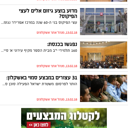
מדוע בוצע גיזום אלים לעצי
הפיקוס?
עצי הפיקוס בני ה-60 שנה במרכז אפרידר נגזמו לחלוטין. התושבים הביעו אכזבתם, בעירייה טוענים כי בימים אלו מתבצע תחקיר
13.02.18, מנהל אתר אשקלונים
נפגשו בכנסת:
160 תלמידי י"ב מבית הספר מקיף עירוני א' סיירו השבוע בכנסת ופגשו את חברת הכנסת, רחל עזריה. ח"כ עזריה: "שמחתי לפגוש את החבר'ה המעולים מעירוני א'"
13.02.18, מנהל אתר אשקלונים
31 עצורים במבצע סמוי באשקלון:
הותר לפרסום: משטרת ישראל הפעילה סוכן סמוי שהפעילה שזכה לכינוי "סימן לבנים". פעילותו הסמויה של הסוכן, שהפכה הבוקר (שלישי) לגלויה, הביאה לגל מעצרים נרחב בעיר אשקלון והסביבה כאשר עשרות חשודים נעצרו לפנות בוקר. מהמשטרה נמסר כי בין החשודים נעצר בנו של ראש ארגון פשע
13.02.18, מנהל אתר אשקלונים