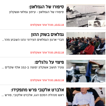
סיפורו של הגמלאון:
סיפורו של הגמלאון – עיתון גמלאי-אשקלון
10.02.18, מנהל אתר אשקלונים
גמלאים בשוק ההון
חברי ארגון הגמלאים העירוני נהנו השבוע מהרצאה של יועץ ההשקעות בשוק ההון, חן תווינה מחברת "כיוון". בהרצאה הסביר תווינה כיצד מתנהל שוק ההון, איפה בטוח להשקיע כסף, מה זה קרנות נאמנות ומהן המגמות בשוק ההון לאורך השנים. הגמלאים הביעו עניין רב ושאלו המון שאלות גם את היועצים נוספים שהגיעו לתת ההרצאה הבאה תתקיים בתאריך 18.2.18 בבית העם בשעה 10:00 בנושא תיקון 190 למס הכנסה שמדבר על הטבות נקודתיות לגמלאים. יהיה מעניין!
09.02.18, מנהל אתר אשקלונים
פיצוי על גלגלים:
צעיר תושב אשקלון יפוצה ב-332 אלף שקלים לאחר שנפגע בברכו עקב תאונת אופניים. את האיש ייצג עו"ד אייל כהן
08.02.18, מנהל אתר אשקלונים
אלברט אלקובי פרש מתפקידו:
ראש מנהלת הסכם הגג, אלברט אלקובי, פורש מתפקידו חודשים בודדים לאחר היבחרו. בקרוב יפורסם מכרז חדש לתפקיד