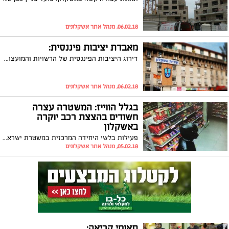
06.02.18, מנהל אתר אשקלונים
מאבדת יציבות פיננסית:
דירוג היציבות הפיננסית של הרשויות והמועצות המקומיות של CofaceBdi חושף כי אשקלון הידרדרה ביציבות הפיננסית שלה וירדה 4 מקומות בשנה החולפת עד למקום 17. בשנת 2011 אשקלון הייתה בראש רשימת העיריות היציבות בישראל
06.02.18, מנהל אתר אשקלונים
בגלל הווייז: המשטרה עצרה
חשודים בהצצת רכב יוקרה
באשקלון
פעילות בלשי היחידה המרכזית במשטרת ישראל, הביאה למעצרם של ארבעה חשודים בהצתת רכבו היוקרתי של תושב אשקלון. בתום איסוף ראיות, תרגילי חקירה ועדות תנועת החשודים על פי אפליקציית WAZE, גובשה תשתית ראייתית נגדם לכדי כתב אישום אשר יוגש היום בבית המשפט המחוזי בבאר שבע באמצעות פרקליטות דרום
05.02.18, מנהל אתר אשקלונים
תאומי קריאה: