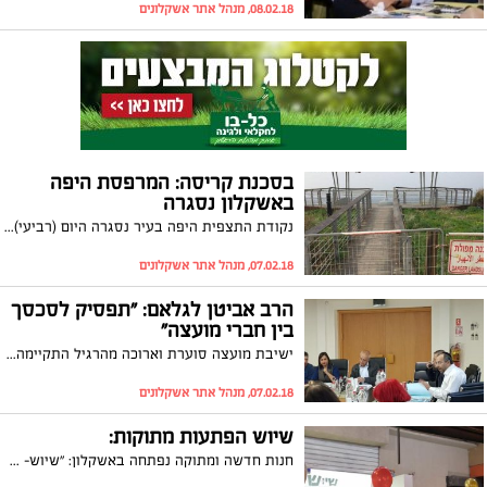
08.02.18, מנהל אתר אשקלונים
בסכנת קריסה: המרפסת היפה
באשקלון נסגרה
נקודת התצפית היפה בעיר נסגרה היום (רביעי) בגלל סכנת מפולת. למרות הניסיונות למנוע את קריסת המצוק, נראה כי עדיין אין פתרון ממשי באופק
07.02.18, מנהל אתר אשקלונים
הרב אביטן לגלאם: "תפסיק לסכסך
בין חברי מועצה"
ישיבת מועצה סוערת וארוכה מהרגיל התקיימה השבוע. חברי האופוזיציה מתחו ביקורת נוקבת על התנהלות העירייה במסגרת ישיבת מועצה שלא מו המניין שזומנה על ידם. בפתח הישיבה חשף הרב יעקב אביטן, שיחות שהתקיימו לפני הישיבה ואמר לתומר גלאם: "למה לנסות לסכסך בין חברים ובפרט באותה סיעה"
07.02.18, מנהל אתר אשקלונים
שיוש הפתעות מתוקות:
חנות חדשה ומתוקה נפתחה באשקלון: "שיוש- הפתעות מתוקות" ברחוב הרצל 85 צמוד לעלאפיה (דלי קרים לשעבר). פרלינים מתוקים, מארזי שי לכל אירוע וחג, בלוני הליום, בובות מקסימות בכל הגדלים, סידור בר מתוקים בכל אירוע, קישוט רכבים, סידורי פרחים ובלונים. תתכוננו להיות מופתעים...