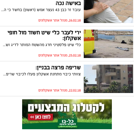
באישה נכה
עובד זר כבן 43 נעצר אמש (ראשון) בחשד כי התעלל בתושבת העיר המשותקת בפלג גופה התחתון בה טיפל, ואף ייתכן כי פגע בה מינית. בחקירתו הכחיש את המיוחס לו
26.02.18, מנהל אתר אשקלונים
ירי לעבר כלי שיט חשוד מול חופי
אשקלון:
כלי שיט פלסטיני חרג מהשטח המותר לדיג ושט צפונה לכיוון חופי אשקלון. כוחות צה"ל ביצעו ירי לעברו וכתוצאה מכך אחד החשודים שהיו על הסירה נפגע ומת מפצעיו. מצה"ל נמסר: "האירוע יתוחקר"
25.02.18, מנהל אתר אשקלונים
שריפה פרצה בבניין:
צוותי כיבוי מתחנת אשקלון פעלו לכיבוי שריפת בית בבניין בשכונת ברנע. בשלב זה לוחמי האש מבצעים פעולות כיבוי וסריקה לאיתור לכודים
22.02.18, מנהל אתר אשקלונים