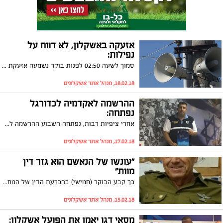
אזעקה באשקלון, לא דווח על
נפילות:
סמוך לשעה 02:50 לפנות בוקר נשמעה אזעקת 'צבע אדום' באשקלון. לפי שעה, לא דווח על נפילה או על משמע פיצוץ בעיר. הגזרה הדרומית מתחממת
18.02.18, מנהל אתר אשקלונים
ההרשמה לאקדמיה לכדורגל
נפתחה:
אחרי ציפיות רבות, נפתחה השבוע ההרשמה לאקדמיה לכדורגל עבור ילדי אשקלון. האקדמיה תנוהל על ידי המאמן הבכיר, עומרי כהן ותהיה חלק ממחלקת הנוער של הפועל אשקלון תחת פיקוחה של החברה העירונית
17.02.18, מנהל אתר אשקלונים
"עונשו של הנאשם הוא גזר דין
מוות"
כך קבע הבוקר (חמישי) בהכרעת הדין של המחבל שרצח את בני משפחת סלומון בחלמיש, השופט, סא"ל במיל' דב גלבוע, תושב אשקלון. בהכרעת הדין נימק השופט גלבוע: "הנאשם צריך להשיב את נשמתו לבורא"
15.02.18, מנהל אתר אשקלונים
מסאי דגו יאמן את הפועל אשקלון: