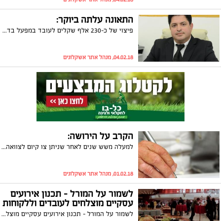
התאונה עלתה ביוקר:
פיצוי של כ-230 אלף שקלים לעובד במפעל בדרום שנפצע בתאונת עבודה
04.02.18, מנהל אתר אשקלונים
הקרב על הירושה:
למעלה משש שנים לאחר שניתן צו קיום לצוואה שהותירה אחריה קשישה בה הורישה את כל רכושה לנכדתה, הגישו ילדיה בקשה לביטול הצוואה וטענו כי יש לפסול אותה. עורך דינה של הנכדה נתנאל מויאל טוען כי הצוואה חוקית ומתנגד לביטולה. הבקשה למחיקה על הסף עומדת כעת בפתחו של בית המשפט המחוזי
01.02.18, מנהל אתר אשקלונים
לשמור על המורל – תכנון אירועים
עסקיים מוצלחים לעובדים וללקוחות
לשמור על המורל – תכנון אירועים עסקיים מוצלחים לעובדים וללקוחות