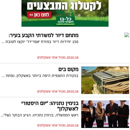
מתחם דיור למשרתי הקבע בעיר:
150 יחידות דיור במזרח 'אפרידר' יוקצו לטובת משרתי הקבע: הדירות יוקצו במסגרת תוכנית רחבה להקמת שש שכונות כאלו באזור הדרום והגליל, ועל פי התוכנית הן יימכרו בהנחות של כ-15 אחוז הנחה
20.02.18, מנהל אתר אשקלונים
מקום בים
בנקודת התצפית היפה ביותר באשקלון, נפתח בית אירועים חדש: "מקום בים" ('זיארה' לשעבר). שני היזמים, גיא ברנס ואמיר שלומי, מגיעים מעולם האירועים לעשות מהפיכה בתפישה באשקלון ומתרגשים בכל יום מהנוף
20.02.18, מנהל אתר אשקלונים
בנימין נתניהו: "יום היסטורי
לאשקלון"
ראש הממשלה, בנימין נתניהו, הגיע הבוקר (שלישי) לחנוך באופן רשמי את מבנה חדר המיון החדש והממוגן בבית החולים ברזילי באשקלון. במהלך הסיור התרשם ראש הממשלה מהמבנה החדש ואמר: "יש לכם בית חולים חדש, ממוגן, מצוין". צפו בנאום
20.02.18, מנהל אתר אשקלונים