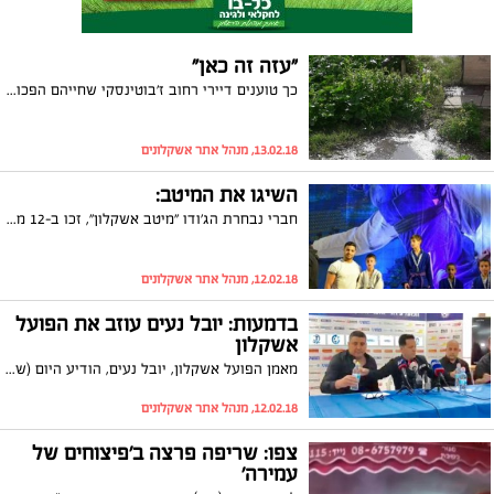
"עזה זה כאן"
כך טוענים דיירי רחוב ז'בוטינסקי שחייהם הפכו לסיוט בעקבות ביוב שהתפרץ באחד הבניינים ואיש לא לוקח אחריות לתיקונו. הדיירים לא רוצים לשלם מכספם ושאר דיירי הרחוב סובלים מצחנה
13.02.18, מנהל אתר אשקלונים
השיגו את המיטב:
חברי נבחרת הג'ודו "מיטב אשקלון", זכו ב-12 מדליות בתחרות שהתקיימה באילת. אלכס פרסקובסקי: "את כל ההישגים המרשימים של ספורטאי מיטב אשקלון ניתן לזקוף לזכותו של המאמן"
12.02.18, מנהל אתר אשקלונים
בדמעות: יובל נעים עוזב את הפועל
אשקלון
מאמן הפועל אשקלון, יובל נעים, הודיע היום (שני) כי הוא מתפטר מהקבוצה לאחר רצף הכישלונות במשחקים האחרונים. נעים גם התנצל על האצבע המשולשת שהניף לעבר האוהדים בסיום המשחק האחרון ולא יכל להסתיר את הדמעות: "אני עוזב היום בית חם"
12.02.18, מנהל אתר אשקלונים
צפו: שריפה פרצה ב'פיצוחים של
עמירה'