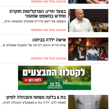
19.02.18, מנהל אתר אשקלונים
בצעד חריג: הפרקליטות חוקרת
מחדש במשפט שמעוני
משפטו של ראש עיריית אשקלון המושעה, איתמר שמעוני, נעצר עד לחודש מרץ. זאת לאחר שהפרקליטות הגישה בקשה להשלמת חקירה. עורך דינו של שמעוני, מנחם רובינשטיין: "הפרקליטות מחפשת יש מאין. היום יותר מתמיד אני אומר שהתיק קורס"
19.02.18, מנהל אתר אשקלונים
אישה ילדה בביתה:
צוות מד"א הוזעק לביתה של תושבת אשקלון שכרעה ללדת בבית. כשהצוות הגיע למקום, הוא כבר מצא את היולדת לאחר לידה ואוחזת בידה את התינוקת
19.02.18, מנהל אתר אשקלונים
בת 6 בלעה מפתח והובהלה למיון:
מפתח ללב: ילדה בת 6 מאשקלון הובהלה למיון 'טרם' בעיר לאחר שבלעה מפתח. במיון בוצע צילום רנטגן ושם נמצא המפתח שבלעה. היא שוחררה לביתה להשגחה. 'טרם': "בליעת גוף זר זה דבר מאוד מסוכן ועלול לגרום לזיהום"