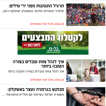
תרגיל התגוננות מפני ירי טילים:
תלמידי מוסדות החינוך באשקלון ישתתפו היום (שלישי) בתרגיל התגוננות ארצי מפני ירי טילים. במהלך התרגיל לא תישמע אזעקה, אך התלמידים יתרגלו התנהגות בשעת חירום והליכה למרחבים המוגנים
20.02.18, מנהל אתר אשקלונים
איך לנהל צוות עובדים בצורה
הטובה ביותר
איך לנהל צוות עובדים בצורה הטובה ביותר
19.02.18, מנהל אתר אשקלונים
מבוקש בגרמניה נעצר באשקלון:
משטרת ישראל בשיתוף עם חוליית אינטרפול, עצרה הבוקר (שני) באשקלון אזרח ישראלי כבן 34 וזאת לבקשת ממשלת גרמניה, אשר עתידה להגיש בקשה להסגרתו אליה. הוא נעצר בחשד כי ביצע שוד ורצח בגרמניה