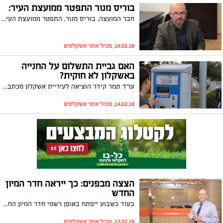
בוריס מנור התפטר ממועצת העיר:
חבר המועצה, בוריס מנור, התפטר ממועצת העיר. במכתב ששיגר כתב: "אני מרגיש שחיקה ומיצוי עצמי"
14.02.18, מנהל אתר אשקלונים
האם גביית התשלום על החנייה
באשקלון לא חוקית?
עו"ד תמר קידר הוציאה לעיריית אשקלון מכתב התראה לפני הגשת תובענה ייצוגית בסך של 30,000,000 ש"ח בגין גביית אגרות הסדר חנייה והכנסות מדו"חות חנייה שניתנו שלא כדין לטענתה. עו"ד קידר: "מחובתה של העירייה לעגן בחוק גביית אגרות חנייה"
14.02.18, מנהל אתר אשקלונים
הצצה מבפנים: כך ייראה חדר המיון
החדש
בעוד כשבוע ייפתח באופן רשמי חדר המיון החדש והממוגן בבית החולים ברזילי. בסיור כתבים שהתקיים היום (שלישי), אפשר לבשר שיש לתושבי אשקלון המון סיבות להיות מרוצים. צפו
13.02.18, מנהל אתר אשקלונים