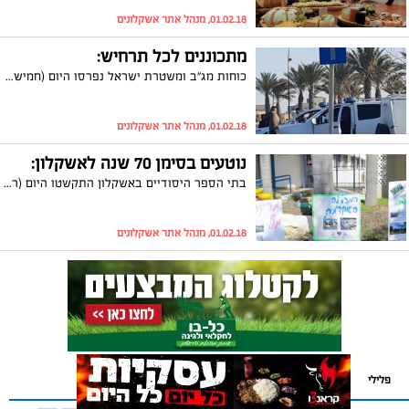
01.02.18, מנהל אתר אשקלונים
מתכוננים לכל תרחיש:
כוחות מג"ב ומשטרת ישראל נפרסו היום (חמישי) ברחבי העיר אשקלון והחלו בתרגיל רחב היקף. במשטרה מדגישים כי מדובר בתרגיל המתקיים כחלק מתכנית האימונים השנתית
01.02.18, מנהל אתר אשקלונים
נוטעים בסימן 70 שנה לאשקלון:
בתי הספר היסודיים באשקלון התקשטו היום (רביעי) לציון טו' בשבט בעצים ממותגים בסימן 'עץ שטוב לדעת' לרגל 70 שנה לאשקלון
01.02.18, מנהל אתר אשקלונים
פלילי