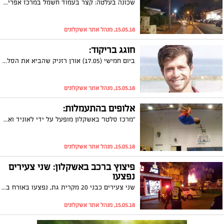
שכונה בעלטה: קצר בעמוד חשמל במרכז אפרידר הוביל לפריצת שריפה הערב (שלישי). המשטרה סגרה את הכביש על מנת למנוע מעבר מכוניות ואנשים באזור
15.05.18, מנהל אתר אשקלונים
חוגג בריקוד:
ביום חמישי (17.05) אורן רזניק שהביא את הסלסה לאשקלון עם מועדון 'אשקלטינו' (רח' שפינוזה 23), יחגוג יומולדת 24 באווירת חג השבועות. קוד הלבוש: לבן. המועדון נפתח ב 21:00, הלימוד ב 21:30, המסיבה ב 22:30 המעגל יתקיים בסביבות 23:15! לאחר מכן יתקיים מופע מופע מדהים של מארין הלר, שהיא במקרה גם בת הזוג שלו וחלק מלהקת הסלסה מספר אחת בארץ, fire dancers. המסיבה תתקיים עד 1:00 לפנות בוקר, שווה ביותר להגיע! שיהיה במזל :)
15.05.18, מנהל אתר אשקלונים
אלופים בהתעמלות:
"מרכז סלטו" באשקלון מופעל על ידי לאוניד ואלכס סירוטניקוב, ונחשב למוביל בתחום התעמלות קרקע, אקרובטיקה וטרמפולינה מזה כ-20 שנה. במרכז סלטו ילדים מתחילים להתאמן בגיל 5 ומשפרים את היכולות הפיזיות שלהם בכל התחומים. אלכס: "הפעילות אצלנו היא אורח חיים ואנו מעודדים להישגיות"
15.05.18, מנהל אתר אשקלונים
פיצוץ ברכב באשקלון: שני צעירים
נפצעו
שני צעירים כבני 20 מקרית גת, נפצעו באורח בינוני וקל סמוך לחצות הלילה בפיצוץ רכב באשקלון. במשטרה פתחו בחקירה
15.05.18, מנהל אתר אשקלונים