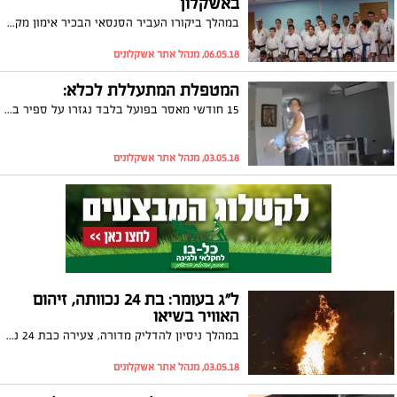
באשקלון
במהלך ביקורו העביר הסנסאי הבכיר אימון מקצועי לחניכי המועדון והתרשם מרמתם המקצועית הגבוהה; בתוך כך, זכה שגיא סיטרוק במדליית זהב באליפות נחף הפתוחה
06.05.18, מנהל אתר אשקלונים
המטפלת המתעללת לכלא:
15 חודשי מאסר בפועל בלבד נגזרו על ספיר בוקשטיין, שהורשעה כי התעללה בתינוק בו טיפלה באשקלון. בת משפחתו של התינוק: "עונש מזערי לעומת הנזק שעשתה לאהוב שלנו. את גזר הדין האמיתי תקבל בשמיים"
03.05.18, מנהל אתר אשקלונים
ל"ג בעומר: בת 24 נכוותה, זיהום
האוויר בשיאו
במהלך ניסיון להדליק מדורה, צעירה כבת 24 נכוותה ונפצעה באורח בינוני באשקלון. בתוך כך: זיהום האוויר באשקלון הגיע הבוקר לשיאו
03.05.18, מנהל אתר אשקלונים