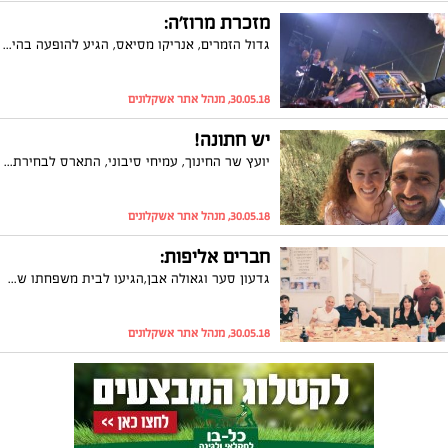
מזכרת מרוז'ה:
גדול הזמרים, אנריקו מסיאס, הגיע להופעה בהיכל הספורט באשקלון. לרגל חגיגות יום הולדתו ה-80, רוז'ה חטב - האיש הכי צבעוני בעיר, הגיש לו תמונה מהמפגש הקודם בין השניים אי שם בשנות ה-80. מסיאס התרגש נורא והודה על המחווה. האמת, גם אנחנו התרגשנו.
30.05.18, מנהל אתר אשקלונים
יש חתונה!
יועץ שר החינוך, עמיחי סיבוני, התארס לבחירת ליבו, ציונה רימל. לאחר שנים בהן חיכה סיבוני למיוחלת, השבוע הוא הודיע על האירוסין וגרף מאות ברכות ואיחולים. כמובן שגם אנחנו מצטרפים! מזל טוב!
30.05.18, מנהל אתר אשקלונים
חברים אליפות:
גדעון סער וגאולה אבן,הגיעו לבית משפחתו של חבר המועצה ויו"ר סניף הליכוד, מישל בוסקילה, וצפו יחד בגמר ליגת אלופות. כמובן שבין היתר דובר גם על פוליטיקה איך לא... היה מהנה ושמח.
30.05.18, מנהל אתר אשקלונים