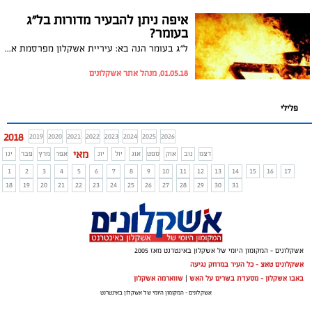
איפה ניתן להבעיר מדורות בל"ג
בעומר?
ל"ג בעומר הנה בא: עיריית אשקלון מפרסמת את המקומות בהם ניתן להבעיר מדורות. היזהרו מקנסות
01.05.18, מנהל אתר אשקלונים
פלילי
2018
2019
2020
2021
2022
2023
2024
2025
2026
מאי
דצמ
נוב
אוק
ספט
אוג
יול
יונ
אפר
מרץ
פבר
ינו
1
2
3
4
5
6
7
8
9
10
11
12
13
14
15
16
17
18
19
20
21
22
23
24
25
26
27
28
29
30
31
אשקלונים - המקומון היומי של אשקלון באינטרנט מאז 2005
אשקלונים טאצ - כל העיר במרחק נגיעה
באבו אשקלון - מסעדת בשרים על האש
|
שווארמה אשקלון
אשקלונים - המקומון היומי של אשקלון באינטרנט