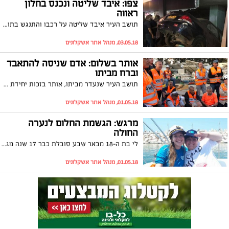
צפו: איבד שליטה ונכנס בחלון
ראווה
תושב העיר איבד שליטה על רכבו והתנגש בתוך חלון ראווה של חנות בקניון גירון. למרבה המזל הוא נפצע באורח קל בלבד
03.05.18, מנהל אתר אשקלונים
אותר בשלום: אדם שניסה להתאבד
וברח מביתו
תושב העיר שנעדר מביתו, אותר בזכות יחידת החילוץ העירונית: מתנדבי היחידה הובילו את המבצע לאיתורו של הנעדר שנמלט מביתו בשבוע שעבר ונשקפה סכנה לחייו
01.05.18, מנהל אתר אשקלונים
מרגש: הגשמת החלום לנערה
החולה
לי בת ה-18 מבאר שבע סובלת כבר 17 שנה מגידול ועוברת טיפולים קשים. לרגל יום הולדתה ה-18, מנהל המרינה, ערן פורטוגלי, יחד עם מנהל בית הספר לשיט באשקלון, רפי ליבה, הגשימו את חלומה להפליג ביאכטה
01.05.18, מנהל אתר אשקלונים