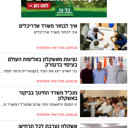
איך לבחור משרד אדריכלים
איך לבחור משרד אדריכלים
10.05.18, מנהל אתר אשקלונים
נציגות מאשקלון באליפות העולם
בעיסוי בדנמרק
בני זוארץ ייצג את העיר בקטגוריית עיסוי ספורטאים וסגנון חופשי. שיהיה בהצלחה!
10.05.18, מנהל אתר אשקלונים
מנכ"ל משרד החינוך בביקור
באשקלון
זו הפעם הראשונה מזה שנים שמנכ"ל המשרד מגיע לביקור בעיר, במהלכו שיבח את מערכת החינוך העירונית ואת המגמה החיובית אליו היא צועדת
10.05.18, מנהל אתר אשקלונים
אשקלון נערכת לכל תרחיש: