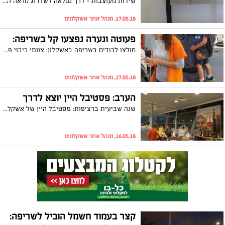
שידות מעוצבות – דרך נפלאה לשדרוג מראה הבית
17.05.18, מנהל אתר אשקלונים
פעוטה ונערה נפצעו קל בשריפה:
חולצו לכודים בשריפה באשקלון: צוותי כיבוי פעלו לכיבוי שריפה שפרצה בדירה בבניין. לוחמי האש חילצו פעוטה כבת 3 ונערה במצב קל ובסיוע כוחות משטרה
17.05.18, מנהל אתר אשקלונים
הערב: פסטיבל היין יוצא לדרך
שנה שביעית ברציפות: פסטיבל היין של אשקלון יוצא הערב (רביעי) לדרך. השנה, יתקיים הפסטיבל תחת כיפת השמיים ויכלול הופעות של עינת שרוף וסטלוס ואורן חן, מעל 100 סוגי יין, דוכני אוכל, בירות בוטיק והפתעות נוספות
16.05.18, מנהל אתר אשקלונים
קצר בעמוד חשמל הוביל לשריפה: