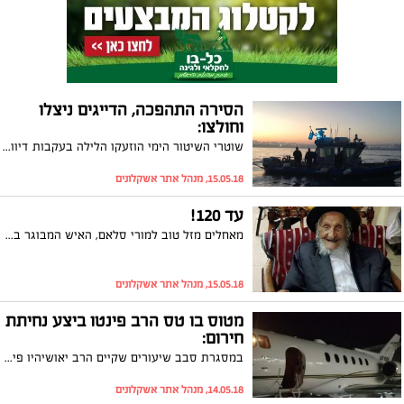
הסירה התהפכה, הדייגים ניצלו
וחולצו:
שוטרי השיטור הימי הוזעקו הלילה בעקבות דיווח שהתקבל במוקד המשטרה על שני דייגים שהתהפכו עם סירתם מול חוף אשקלון. סריקות אחר השניים תוך שימוש באמצעים הביא לאיתור סירתם הפוכה והשניים אוחזים בה בכוחותיהם האחרונים. הם חולצו בשלום אל החוף
15.05.18, מנהל אתר אשקלונים
עד 120!
מאחלים מזל טוב למורי סלאם, האיש המבוגר ביותר באשקלון שחוגג 103! מאחלים לו בריאות ואריכות ימים! מזל טוב!
15.05.18, מנהל אתר אשקלונים
מטוס בו טס הרב פינטו ביצע נחיתת
חירום:
במסגרת סבב שיעורים שקיים הרב יאושיהיו פינטו בארה"ב, הוא טס יחד עם חסידיו במטוס פרטי מלוס אנג'לס בחזרה לניו יורק. לאחר ההמראה, התגלתה תקלה במנוע המטוס כאשר לבסוף נאלץ הטייס לבצע נחיתת חירום. חסידיו של הרב: "קרה לנו נס גלוי"
14.05.18, מנהל אתר אשקלונים