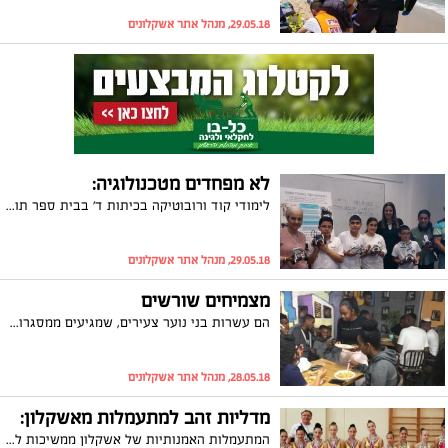
29.05.18, מנהל אתר אשקלונים
לא מפחדים מטכנולוגיה:
לימודי קוד ורובוטיקה בכיתות ד' בבית ספר תורני למדעים: במסגרת כנס תקשוב הציגו התלמידים את היכולות הטכנולוגיות שלהם ואת התוצרים שהכינו
29.05.18, מנהל אתר אשקלונים
מצמיחים שורשים
הם עשרות בני נוער צעירים, שמגיעים ממסגרות לימודיות שונות, עם תחביבים שונים, אבל רצון משותף אחד, לטוס ביחד לטיול שורשים באתיופיה, ללמוד ולהעמיק קצת יותר על המקום ממנו באו. לשם כך, הם הקימו חממה מופלאה למכירת אדניות מעשה ידם, שטומנת בתוכה בית קפה חברתי אליו הקהילה שמסביב גולשת, כדי לשבת במקום שקט, להינות מהשלווה ולהיקסם מהאווירה. החממה ובית הקפה שבתוכו, מופעלים על ידי נוער מרכז נשר של עמותת פידל והם הפכו לאי של יופי בלב שכונה באשקלון
28.05.18, מנהל אתר אשקלונים
מדליות זהב למתעמלות מאשקלון:
המתעמלות האמנותיות של אשקלון ממשיכות להוביל ולקטוף מדליות: בשתי תחרויות שהתקיימו השבוע קטפו המתעמלות 6 מדליות זהב