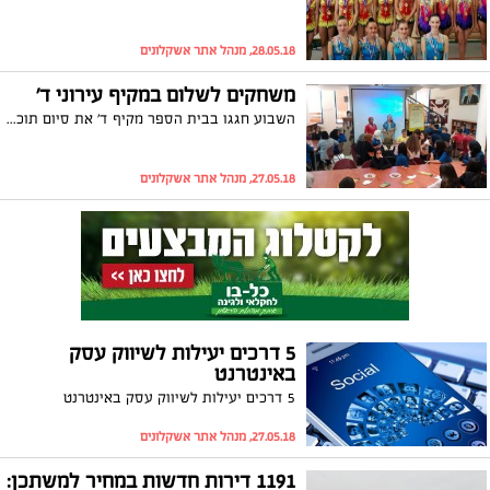
28.05.18, מנהל אתר אשקלונים
משחקים לשלום במקיף עירוני ד'
השבוע חגגו בבית הספר מקיף ד' את סיום תוכנית "משחקים לשלום" "PLAY TO TALK"- ואת קבלת הפרס לפיתוח יוזמה חברתית ע"ש חנה שטורפר-נאור מטעם מכון "מופת". במסגרת הפרויקט התקיים שיתוף פעולה פורה בין תלמידים, מורים ומנהלים משני בתי ספר: מקיף עירוני ד' וחטיבת "אל ראזי" שברהט במגזר הבדואי
27.05.18, מנהל אתר אשקלונים
5 דרכים יעילות לשיווק עסק
באינטרנט
5 דרכים יעילות לשיווק עסק באינטרנט
27.05.18, מנהל אתר אשקלונים
1191 דירות חדשות במחיר למשתכן: