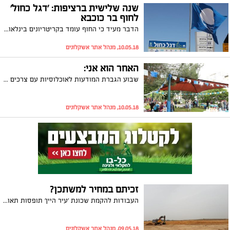
שנה שלישית ברציפות: 'דגל כחול'
לחוף בר כוכבא
הדבר מעיד כי החוף עומד בקריטריונים בינלאומיים מתקדמים בנושאי חינוך ומידע, איכות מים, בטיחות, שירותים וניהול סביבתי
10.05.18, מנהל אתר אשקלונים
האחר הוא אני:
שבוע הגברת המודעות לאוכלוסיות עם צרכים מיוחדים באשקלון
10.05.18, מנהל אתר אשקלונים
זכיתם במחיר למשתכן?
העבודות להקמת שכונת 'עיר היין' תופסות תאוצה: עבודות עפר החלו במתחם בו אמורה לקום אחת משכונות הדגל של הסכם הגג אשר תכלול מעל 11,000 יחידות דיור. ומה עם הפרויקטים במחיר למשתכן? בימים הקרובים הזוכים בפרויקט הראשון יקבלו הזמנות לכנס
09.05.18, מנהל אתר אשקלונים