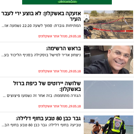
אזעקה באשקלון: לא בוצע ירי לעבר
העיר
המתיחות גוברת: סמוך לשעה 22:20 נשמעה אזעקת צבע אדום באשקלון. לא דווח על נפילות ועל פי הערכות גורמי הביטחון לא בוצע ירי לעבר העיר. אירוע חינוכי שהיה אמור להתקיים מחר באשקלון, בוטל
29.05.18, מנהל אתר אשקלונים
בראש הרשימה:
ניצחון אדיר למישל בוסקילה בסניף הליכוד בעיר: בוסקילה נבחר ברוב קולות להוביל את רשימת הליכוד למועצת העיר
29.05.18, מנהל אתר אשקלונים
שלושה יירוטים של כיפת ברזל
באשקלון:
הגזרה מתחממת: בזה אחר זה נשמעו פיצוצים באשקלון לאחר שכיפת ברזל יירטה בהצלחה רקטות שנורו לעבר העיר. אזעקה נשמעה באזור תעשייה דרומי
29.05.18, מנהל אתר אשקלונים
גבר כבן 80 טבע בחוף דלילה:
טביעה בחוף דלילה: גבר כבן 80 טבע בחוף הבוקר (שלישי). צוותים של מד"א ביצעו בו פעולות החייאה ופינו אותו לבית החולים ברזילי