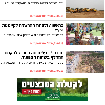
עוד בשורה לזוגות הצעירים באשקלון: שיווק נוסף של יחידות דיור בהנחה של כ-25% ממחיר השוק הפרטי, סמוך למוסדות ציבור, מסחר, תעסוקה ועוד. שר האוצר ויו"ר "כולנו", משה כחלון: "התחייבנו לטפל במשבר הדיור ואנחנו מקיימים. הדירות האלו יגדילו את ההצלחה של מחיר למשתכן באשקלון. עבדנו קשה שלוש שנים כדי להוריד את מחירי הדיור, ולא נוריד את הרגל מהגז עד שנסיים לפתור את משבר הדיור"
24.05.18, מנהל אתר אשקלונים
בראשון: תיפתח ההרשמה לקייטנות
הקיץ
בהשקעה של למעלה מ-4 מיליון ש"ח, אושרה התכנית להפעלת קייטנות הקיץ באשקלון. לראשונה: גם גני המוכשר וגני חב"ד ייהנו מקייטנות העירייה. ראש העיר בפועל, תומר גלאם: "קייטנות הקיץ באשקלון יהיו גם השנה בין הזולות בארץ - דבר שיקל על ההורים שהוצאותיהם גדלות בחודשי הקיץ"
23.05.18, מנהל אתר אשקלונים
חברת "רמט" זכתה במכרז להקמת
המחלף ביציאה הצפונית
כניסה רביעית לאשקלון יוצאת לדרך: השבוע התבשרה חברת "רמט" כי היא החברה הזוכה במכרז של "נתיבי ישראל" להקמת מחלף אשקלון צפון. ראש העיר בפועל, תומר גלאם: "מודה לשר האוצר, משה כחלון, על ההיענות לדרישתי לקידום הנושא בדחיפות. רגע היסטורי לעיר אשקלון"
23.05.18, מנהל אתר אשקלונים