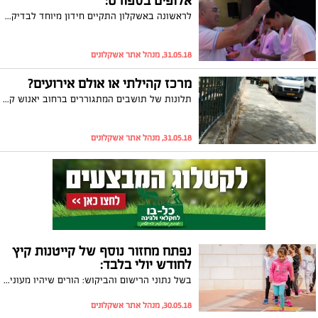
אלופים בספורט:
לראשונה באשקלון התקיים חידון מיוחד לבדיקת הידע בהיסטוריית הספורט של ישראל בבית הספר מקיף עירוני א' באשקלון. מנהלת חטיבת הביניים רינת כהן: "הרעיון נבע מהרצון ליצור משהו חדשני בתחום החינוך הגופני"
31.05.18, מנהל אתר אשקלונים
מרכז קהילתי או אולם אירועים?
תלונות של תושבים המתגוררים ברחוב יאנוש קורצ'אק על הקמת רעש ממבנה ציבורי המוקצה לטובת הקהילה האתיופית, יוצר סערה באשקלון. התושבים התעמתו עם יו"ר הקהילה, יניב וובט, וטוענים כי חייהם הפכו לסיוט. בעירייה הגבירו אכיפה וסיורים במקום. וובט בתגובה: "מדובר במעורבות של בעלי אינטרסים צרים שרוצים לפגוע במרקם הייחודי של התושבים"
31.05.18, מנהל אתר אשקלונים
נפתח מחזור נוסף של קייטנות קיץ
לחודש יולי בלבד:
בשל נתוני הרישום והביקוש: הורים שיהיו מעוניינים לרשום את ילדיהם לגני הילדים לחודש יולי בלבד יוכלו לעשות זאת תמורת 1,100 שקלים; החל מילד שני בגני הילדים יינתנו 50 אחוזי הנחה ברישום לקייטנה
30.05.18, מנהל אתר אשקלונים