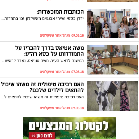
הכותבות המוכשרות:
ירדן כספי ושירז אבנעים מאשקלון זכו בתחרות כתיבה ארצית: הסיפורים שכתבו נבחרו מבין אלפי סיפורים שהוגשו
09.05.18, מנהל אתר אשקלונים
משה אטיאס בדרך להכריז על
התמודדותו על כסא רה"ע:
המשנה לראש העיר, משה אטיאס, נעדר לראשונה מישיבת המועצה. מקורביו: "הוא בדרך לפרוש מתפקידו ולהצהיר על מועמדות לראשות העיר"
07.05.18, מנהל אתר אשקלונים
האם רכיבה טיפולית זה משהו שיכול
להתאים לילדים שלכם?
האם רכיבה טיפולית זה משהו שיכול להתאים לילדים שלכם?
07.05.18, מנהל אתר אשקלונים