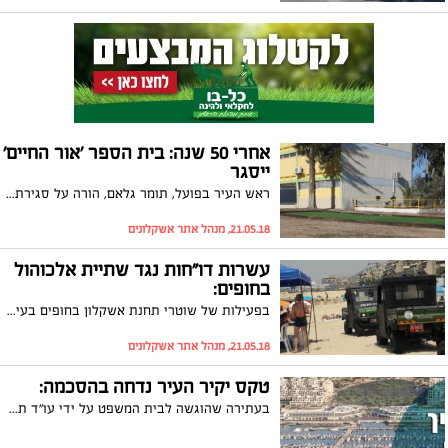
אחרי 50 שנה: בית הספר 'אור החיים'
ייסגר
ראש העיר בפועל, תומר גלאם, הורה על סגירת בית הספר 'אור החיים', התלמידים ישובצו במוסדות חינוך אחרים. גלאם: "חייבים לאפשר חינוך שוויוני"
21.05.18, מנהל אתר אשקלונים
עשרות דו"חות נגד שתיית אלכוהול
בחופים:
בפעילות של שוטרי תחנת אשקלון בחופים בעיר הושמדו עשרות משקאות אלכוהוליים וכן ניתנו דו"חות נגד הקמת רעש. וגם: אופנוע ים שהשתולל וסיכן את המתרחצים הוצא מהמים
21.05.18, מנהל אתר אשקלונים
טקס יקיר העיר נדחה בהסכמה:
בעתירה שהוגשה לבית המשפט על ידי עו"ד תמר קידר בשמו של שלומי סוויסה, עלתה הדרישה לדחות את טקס יקיר העיר עד לאחר הבחירות. עוד בפתח הדיון, ראש העיר בפועל, תומר גלאם הודיע כי הוא מסכים לדחיית הטקס. יתר הסעיפים נדחו. גלאם: "מאז ומעולם פעלתי על פי חוק וכך אני מתכוון להמשיך ולפעול"