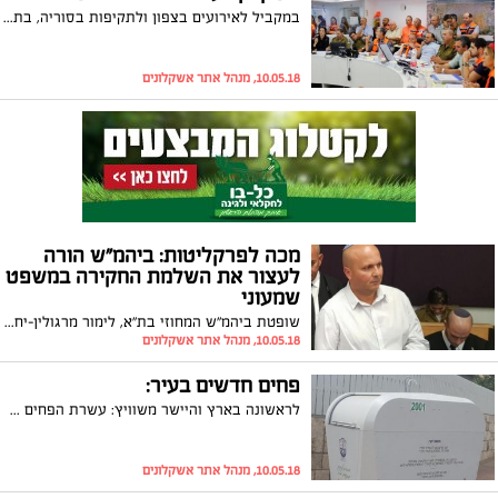
במקביל לאירועים בצפון ולתקיפות בסוריה, בתרגיל שנערך בשבוע שעבר, בשיתוף פיקוד העורף ורשות החירום הלאומית, הוכיחה עיריית אשקלון את יכולתה להתמודד עם תרחישי מלחמה שונים
10.05.18, מנהל אתר אשקלונים
מכה לפרקליטות: ביהמ"ש הורה
לעצור את השלמת החקירה במשפט
שמעוני
שופטת ביהמ"ש המחוזי בת"א, לימור מרגולין-יחידי, הורתה לעצור את השלמת החקירה על ידי הפרקליטות במשפטו של ראש העיר המושעה, איתמר שמעוני. בסביבתו של שמעוני מרוצים: "ההחלטה משליכה על התנהלותה של הפרקליטות בכל התיק"
10.05.18, מנהל אתר אשקלונים
פחים חדשים בעיר:
לראשונה בארץ והיישר משוויץ: עשרת הפחים שהוצבו אטומים יותר למניעת ריחות לא נעימים, חזקים ועמידים יותר
10.05.18, מנהל אתר אשקלונים