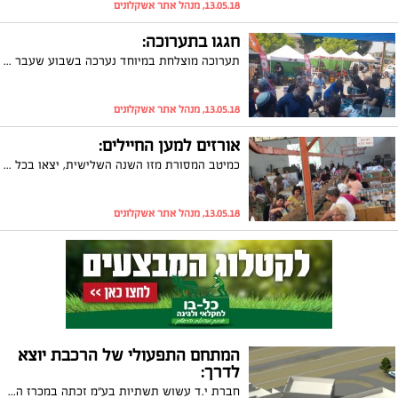
13.05.18, מנהל אתר אשקלונים
חגגו בתערוכה:
תערוכה מוצלחת במיוחד נערכה בשבוע שעבר בבית העסק 'עידן שיווק 88' לציון יום ההולדת 30 לבית העסק הוותיק
13.05.18, מנהל אתר אשקלונים
אורזים למען החיילים:
כמיטב המסורת מזו השנה השלישית, יצאו בכל יום השבוע מאשקלון אוטובוסים מלאים במתנדבים מארגון הגמלאים העירוני לעבר בסיס צה"ל בקריה. במסגרת התנדבותם, סייעו חברי ארגון הגמלאים העירוני באריזת מנות קרב לחיילים. המתנדבים הרבים נענו לקריאתה של יו"ר הארגון, שרה זכריה, שמדי שנה מתפעלת מרוח ההתנדבות של חברי הארגון ובהם העולים מצרפת. "הרוח ההתנדבותית של חברי הארגון היא דבר שלא ניתן לתאר במילים. הגענו למצב שיש יותר מתנדבים ממשימות התנדבותיות. אריזת מנת הקרב לחיילינו הינה יוזמה עם ערך מוסף לחיזוק הקשר הציוני בין הקהילה לבין צה"ל. אני מברכת על רוח ההתנדבות של חבריי, זוהי ללא ספק הרוח הישראלית שניתן להתגאות בה".
13.05.18, מנהל אתר אשקלונים
המתחם התפעולי של הרכבת יוצא
לדרך:
חברת י.ד עשוש תשתיות בע"מ זכתה במכרז הרכבת לביצוע הקמת המתחם התפעולי החשמלי החדש באשקלון שישמש, בין היתר, לתחזוקת מערכי הקרונועים החשמליים הדו קומתיים/ שווי המכרז הנוכחי: 100 מיליון ₪, סה"כ עלות הפרויקט כולו נמדדת בכחצי מיליארד ש"ח