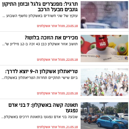
תרגיל: מפנצ'רים גלגל ובזמן התיקון
גונבים מבעל הרכב
עוקץ של שני חשודים באשקלון נחשף השבוע על ידי המשטרה: שני החשודים נהגו להמתין לתושבי העיר שנכנסו לבנק, גרמו לפנצ'ר בגלגל הרכב שלהם ובזמן שבעל הרכב היה עסוק בתיקון, הם גנבו את כספו וכן את תכולת הרכב
23.05.18, מנהל אתר אשקלונים
מכירים את הזוכה בלוטו?
תושב אזור אשקלון כבן 43 זכה ב-12 מיליון ש"ח בלוטו: הזוכה הינו זוכה יחידי בפרס והוא כבר הגיע לקבל אותו. לאחר הזכייה אמר: "אשאר עם הרגליים על הקרקע, כמובן שגם אמשיך לעבוד כרגיל"
22.05.18, מנהל אתר אשקלונים
טריאתלון אשקלון ה-9 יוצא לדרך:
ביום שישי תתקיים תחרות הטריאתלון באשקלון. לראשונה יכלול הטריאתלון מקצה אולימפי לצד אליפות ישראל בספרינט ודואתלון עממי. במסלול התחרות ייחסמו הכבישים
22.05.18, מנהל אתר אשקלונים
תאונה קשה באשקלון: 7 בני אדם
נפגעו
שבעה בני אדם נפגעו בתאונת דרכים באשקלון, ביניהם תינוק בן שנה שפונה לביה"ח ברזילי עם חבלת ראש
21.05.18, מנהל אתר אשקלונים